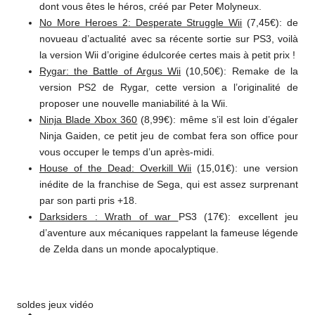
dont vous êtes le héros, créé par Peter Molyneux.
No More Heroes 2: Desperate Struggle Wii
(7,45€): de
novueau d’actualité avec sa récente sortie sur PS3, voilà
la version Wii d’origine édulcorée certes mais à petit prix !
Rygar: the Battle of Argus Wii
(10,50€): Remake de la
version PS2 de Rygar, cette version a l’originalité de
proposer une nouvelle maniabilité à la Wii.
Ninja Blade Xbox 360
(8,99€): même s’il est loin d’égaler
Ninja Gaiden, ce petit jeu de combat fera son office pour
vous occuper le temps d’un après-midi.
House of the Dead: Overkill Wii
(15,01€): une version
inédite de la franchise de Sega, qui est assez surprenant
par son parti pris +18.
Darksiders : Wrath of war
PS3 (17€): excellent jeu
d’aventure aux mécaniques rappelant la fameuse légende
de Zelda dans un monde apocalyptique.
Tags:
soldes jeux vidéo