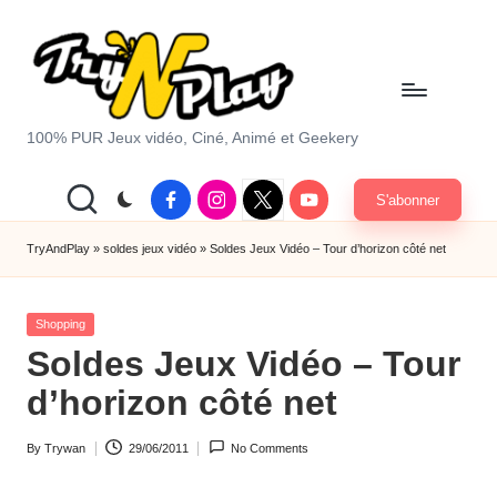
Skip
to
content
T
100% PUR Jeux vidéo, Ciné, Animé et Geekery
r
Facebook
Instagram
X
Youtube
S'abonner
y
|
Twitter
A
TryAndPlay
»
soldes jeux vidéo
»
Soldes Jeux Vidéo – Tour d’horizon côté net
n
Posted
d
Shopping
in
Soldes Jeux Vidéo – Tour
P
d’horizon côté net
la
y.
By
Trywan
29/06/2011
No Comments
Posted
c
by