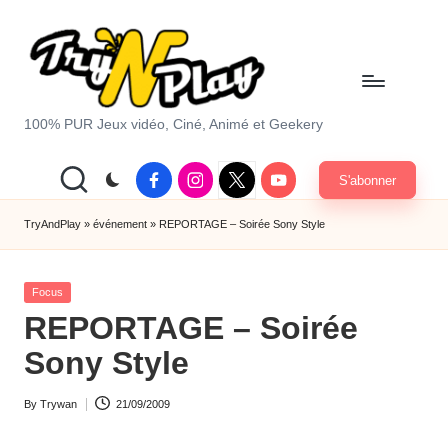
Skip
to
content
T
100% PUR Jeux vidéo, Ciné, Animé et Geekery
r
Facebook
Instagram
X
Youtube
S'abonner
y
|
Twitter
A
TryAndPlay
»
événement
»
REPORTAGE – Soirée Sony Style
n
Posted
d
Focus
in
REPORTAGE – Soirée
P
Sony Style
la
y.
By
Trywan
21/09/2009
Posted
c
by