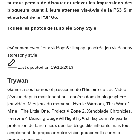
surtout permis de discuter et relever les impressions des
blogueurs quant à leurs attentes vis-à-vis de la PS3 Slim
et surtout de la PSP Go.
Toutes les photos de la soirée Sony Style
Tags:
événement
event
Jeux vidéo
ps3 slim
psp go
soirée jeu vidéo
sony
store
sony style
Last updated on 19/12/2013
Trywan
Gamer à ses heures et passionné de l'Histoire du Jeu Vidéo,
j'évolue depuis maintenant huit années dans la blogosphère
jeu vidéo. Mes jeux du moment : Hyrule Warriors, This War of
Mine : The Little One, Project X Zone 2, Xenoblade Chronicles,
Persona 4 Dancing Stage All NightTryAndPlay.com n'a pas la
prétention de faire mieux que les blogs dits influents mais tout
simplement de proposer notre vision personnelle sur nos
propres passions.