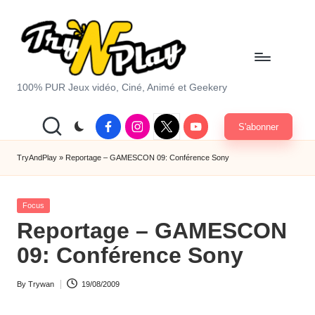
Skip
to
content
T
100% PUR Jeux vidéo, Ciné, Animé et Geekery
r
Facebook
Instagram
X
Youtube
S'abonner
y
|
Twitter
A
TryAndPlay
»
Reportage – GAMESCON 09: Conférence Sony
n
Posted
d
Focus
in
Reportage – GAMESCON
P
09: Conférence Sony
la
y.
By
Trywan
19/08/2009
Posted
c
by