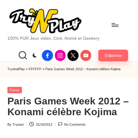
Skip
to
content
T
100% PUR Jeux vidéo, Ciné, Animé et Geekery
r
Facebook
Instagram
X
Youtube
S'abonner
y
|
Twitter
A
TryAndPlay
»
FFFFFF
»
Paris Games Week 2012 – Konami célèbre Kojima
n
Posted
d
Focus
in
Paris Games Week 2012 –
P
Konami célèbre Kojima
la
y.
By
Trywan
31/10/2012
No Comments
Posted
c
by