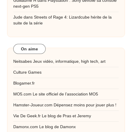
Guillaume H
dans
Playstation : Sony dévoile sa console
next-gen PS5
Jude
dans
Streets of Rage 4: Lizardcube hérite de la
suite de la série
On aime
Neitsabes
Jeux vidéo, informatique, high tech, art
Culture Games
Blogamer.fr
MO5.com
Le site officiel de l’association MO5
Hamster-Joueur.com
Dépensez moins pour jouer plus !
Vie De Geek.fr
Le blog de Pras et Jeremy
Damonx.com
Le blog de Damonx