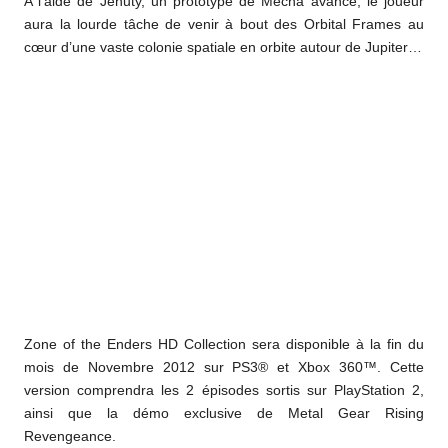
A l’aide de Jehuty, un prototype de Mecha avancé, le joueur
aura la lourde tâche de venir à bout des Orbital Frames au
cœur d’une vaste colonie spatiale en orbite autour de Jupiter…
Zone of the Enders HD Collection sera disponible à la fin du
mois de Novembre 2012 sur PS3® et Xbox 360™. Cette
version comprendra les 2 épisodes sortis sur PlayStation 2,
ainsi que la démo exclusive de Metal Gear Rising
Revengeance.