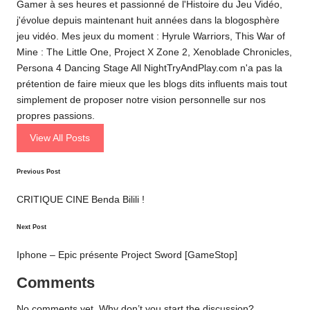
Gamer à ses heures et passionné de l'Histoire du Jeu Vidéo,
j'évolue depuis maintenant huit années dans la blogosphère
jeu vidéo. Mes jeux du moment : Hyrule Warriors, This War of
Mine : The Little One, Project X Zone 2, Xenoblade Chronicles,
Persona 4 Dancing Stage All NightTryAndPlay.com n'a pas la
prétention de faire mieux que les blogs dits influents mais tout
simplement de proposer notre vision personnelle sur nos
propres passions.
View All Posts
Post
Previous Post
navigation
CRITIQUE CINE Benda Bilili !
Next Post
Iphone – Epic présente Project Sword [GameStop]
Comments
No comments yet. Why don’t you start the discussion?