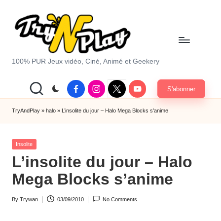
Skip
to
content
T
100% PUR Jeux vidéo, Ciné, Animé et Geekery
r
Facebook
Instagram
X
Youtube
S'abonner
y
|
Twitter
A
TryAndPlay
»
halo
»
L’insolite du jour – Halo Mega Blocks s’anime
n
Posted
d
Insolite
in
L’insolite du jour – Halo
P
Mega Blocks s’anime
la
y.
By
Trywan
03/09/2010
No Comments
Posted
c
by