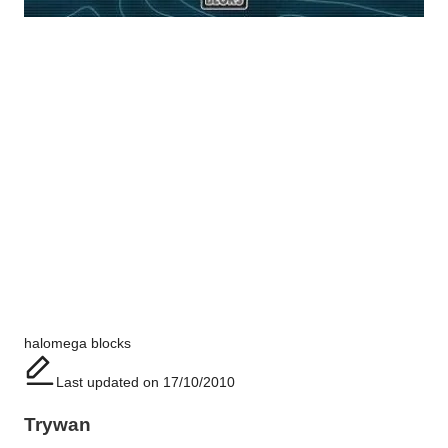
Tags:
halo
mega blocks
Last updated on 17/10/2010
Trywan