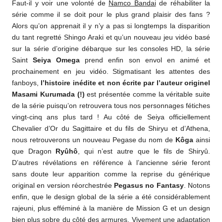
Faut-il y voir une volonté de
Namco Bandai
de réhabiliter la
série comme il se doit pour le plus grand plaisir des fans ?
Alors qu’on apprenait il y n’y a pas si longtemps la disparition
du tant regretté Shingo Araki et qu’un nouveau jeu vidéo basé
sur la série d’origine débarque sur les consoles HD, la série
Saint
Seiya Omega
prend enfin son envol en animé et
prochainement en jeu vidéo. Stigmatisant les attentes des
fanboys,
l’histoire inédite et non écrite par l’auteur originel
Masami Kurumada (!)
est présentée comme la véritable suite
de la série puisqu’on retrouvera tous nos personnages fétiches
vingt-cinq ans plus tard ! Au côté de Seiya officiellement
Chevalier d’Or du Sagittaire et du fils de Shiryu et d’Athena,
nous retrouverons un nouveau Pegase du nom de
Kôga
ainsi
que Dragon
Ryûhô
, qui n’est autre que le fils de Shiryû.
D’autres révélations en référence à l’ancienne série feront
sans doute leur apparition comme la reprise du générique
original en version réorchestrée
Pegasus no Fantasy
. Notons
enfin, que le design global de la série a été considérablement
rajeuni, plus efféminé à la manière de Mission G et un design
bien plus sobre du côté des armures. Vivement une adaptation