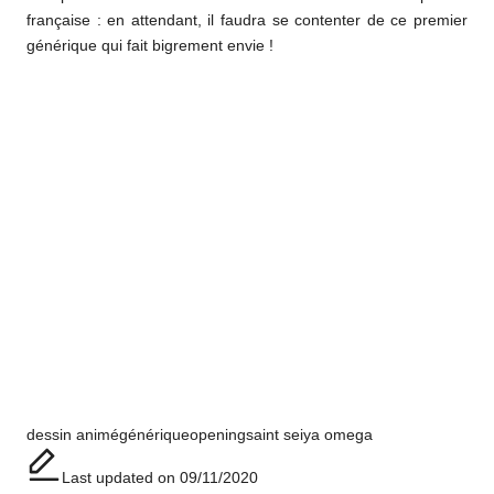
française : en attendant, il faudra se contenter de ce premier
générique qui fait bigrement envie !
Tags:
dessin animé
générique
opening
saint seiya omega
Last updated on 09/11/2020