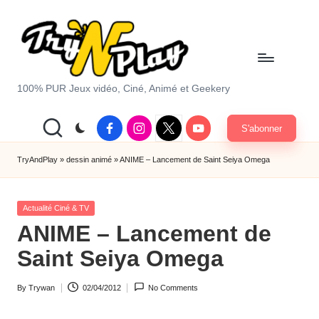
Skip
to
content
T
100% PUR Jeux vidéo, Ciné, Animé et Geekery
r
Facebook
Instagram
X
Youtube
S'abonner
y
|
Twitter
A
TryAndPlay
»
dessin animé
»
ANIME – Lancement de Saint Seiya Omega
n
Posted
d
Actualité Ciné & TV
in
ANIME – Lancement de
P
Saint Seiya Omega
la
y.
By
Trywan
02/04/2012
No Comments
Posted
c
by