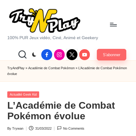
Skip
to
content
T
100% PUR Jeux vidéo, Ciné, Animé et Geekery
r
Facebook
Instagram
X
Youtube
S'abonner
y
|
Twitter
A
TryAndPlay
»
Académie de Combat Pokémon
»
L’Académie de Combat Pokémon
évolue
n
d
Posted
Actualité Geek Kid
P
in
L’Académie de Combat
la
Pokémon évolue
y.
By
Trywan
31/03/2022
No Comments
c
Posted