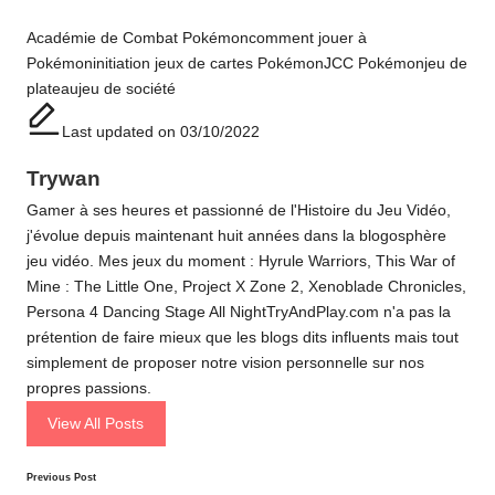
Tags:
Académie de Combat Pokémon
comment jouer à
Pokémon
initiation jeux de cartes Pokémon
JCC Pokémon
jeu de
plateau
jeu de société
Last updated on 03/10/2022
Trywan
Gamer à ses heures et passionné de l'Histoire du Jeu Vidéo,
j'évolue depuis maintenant huit années dans la blogosphère
jeu vidéo. Mes jeux du moment : Hyrule Warriors, This War of
Mine : The Little One, Project X Zone 2, Xenoblade Chronicles,
Persona 4 Dancing Stage All NightTryAndPlay.com n'a pas la
prétention de faire mieux que les blogs dits influents mais tout
simplement de proposer notre vision personnelle sur nos
propres passions.
View All Posts
Post
Previous Post