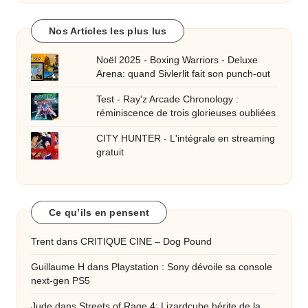
Nos Articles les plus lus
Noël 2025 - Boxing Warriors - Deluxe
Arena: quand Sivlerlit fait son punch-out
Test - Ray'z Arcade Chronology :
réminiscence de trois glorieuses oubliées
CITY HUNTER - L'intégrale en streaming
gratuit
Ce qu’ils en pensent
Trent
dans
CRITIQUE CINE – Dog Pound
Guillaume H
dans
Playstation : Sony dévoile sa console
next-gen PS5
Jude
dans
Streets of Rage 4: Lizardcube hérite de la