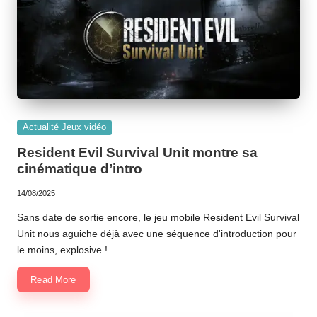
Posted
Actualité Jeux vidéo
in
Resident Evil Survival Unit montre sa
cinématique d’intro
14/08/2025
Sans date de sortie encore, le jeu mobile Resident Evil Survival
Unit nous aguiche déjà avec une séquence d'introduction pour
le moins, explosive !
Read More