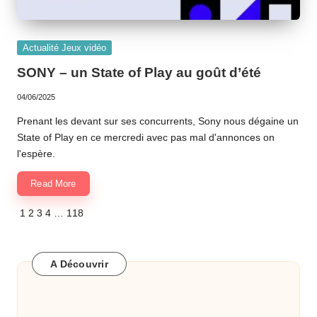
Posted
Actualité Jeux vidéo
in
SONY – un State of Play au goût d’été
04/06/2025
Prenant les devant sur ses concurrents, Sony nous dégaine un
State of Play en ce mercredi avec pas mal d'annonces on
l'espère.
Read More
Previous
Next
1
2
3
4
…
118
Pagination
page
page
des
A Découvrir
publications