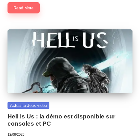
Read More
Posted
Actualité Jeux vidéo
in
Hell is Us : la démo est disponible sur
consoles et PC
12/08/2025