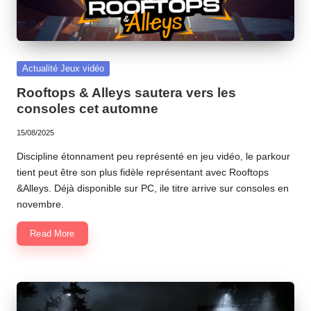
o
m
Posted
Actualité Jeux vidéo
in
Rooftops & Alleys sautera vers les
consoles cet automne
15/08/2025
Discipline étonnament peu représenté en jeu vidéo, le parkour
tient peut être son plus fidèle représentant avec Rooftops
&Alleys. Déjà disponible sur PC, ile titre arrive sur consoles en
novembre.
Read More