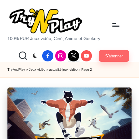
Skip
to
content
T
100% PUR Jeux vidéo, Ciné, Animé et Geekery
r
Facebook
Instagram
X
Youtube
S'abonner
y
|
Twitter
A
TryAndPlay
»
Jeux vidéo
»
actualité jeux vidéo
»
Page 2
n
d
P
la
y.
c