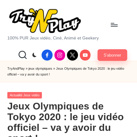
Skip
to
content
T
100% PUR Jeux vidéo, Ciné, Animé et Geekery
r
Facebook
Instagram
X
Youtube
S'abonner
y
|
Twitter
A
TryAndPlay
»
jeux olympiques
»
Jeux Olympiques de Tokyo 2020 : le jeu vidéo
officiel – va y avoir du sport !
n
d
Posted
Actualité Jeux vidéo
P
in
Jeux Olympiques de
la
Tokyo 2020 : le jeu vidéo
y.
officiel – va y avoir du
c