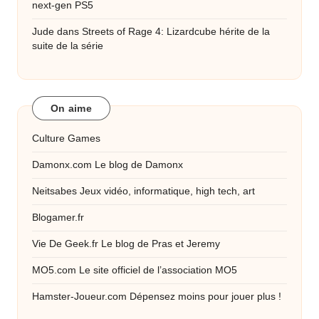
next-gen PS5
Jude
dans
Streets of Rage 4: Lizardcube hérite de la
suite de la série
On aime
Culture Games
Damonx.com
Le blog de Damonx
Neitsabes
Jeux vidéo, informatique, high tech, art
Blogamer.fr
Vie De Geek.fr
Le blog de Pras et Jeremy
MO5.com
Le site officiel de l’association MO5
Hamster-Joueur.com
Dépensez moins pour jouer plus !