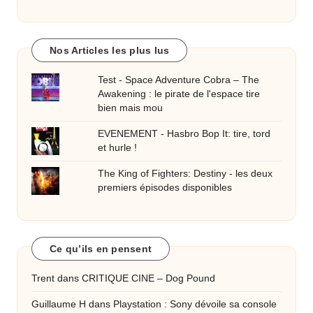
Nos Articles les plus lus
Test - Space Adventure Cobra – The
Awakening : le pirate de l'espace tire
bien mais mou
EVENEMENT - Hasbro Bop It: tire, tord
et hurle !
The King of Fighters: Destiny - les deux
premiers épisodes disponibles
Ce qu’ils en pensent
Trent
dans
CRITIQUE CINE – Dog Pound
Guillaume H
dans
Playstation : Sony dévoile sa console