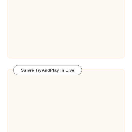
Suivre TryAndPlay In Live