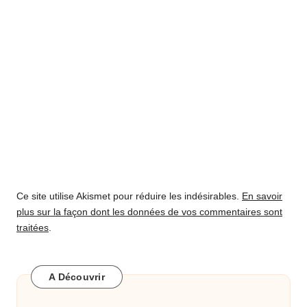
Ce site utilise Akismet pour réduire les indésirables.
En savoir
plus sur la façon dont les données de vos commentaires sont
traitées
.
A Découvrir