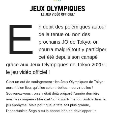
E
n dépit des polémiques autour
de la tenue ou non des
prochains JO de Tokyo, on
pourra malgré tout y participer
cet été depuis son canapé
grâce aux Jeux Olympiques de Tokyo 2020 :
le jeu vidéo officiel !
C’est un ouf de soulagement : les Jeux Olympiques de Tokyo
auront bien lieu, qu’elles soient réelles… ou virtuelles !
Souvenez-vous : on s’y était déjà préparé l’année dernière
avec les compères Mario et Sonic sur Nintendo Switch dans le
jeu éponyme. Mais pour que la fête soit plus grande,
l’opportuniste Sega a eu la bonne idée de développer un