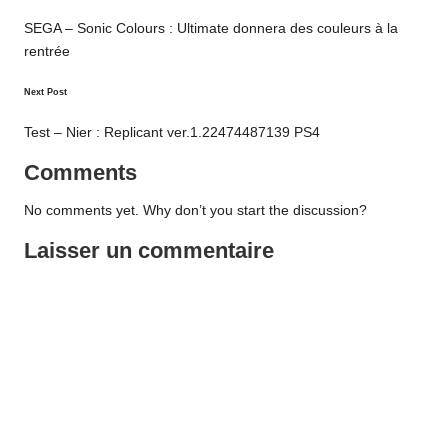
navigation
SEGA – Sonic Colours : Ultimate donnera des couleurs à la
rentrée
Next Post
Test – Nier : Replicant ver.1.22474487139 PS4
Comments
No comments yet. Why don’t you start the discussion?
Laisser un commentaire