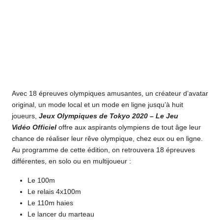
Avec 18 épreuves olympiques amusantes, un créateur d’avatar
original, un mode local et un mode en ligne jusqu’à huit
joueurs,
Jeux Olympiques de Tokyo 2020 – Le Jeu
Vidéo
Officiel
offre aux aspirants olympiens de tout âge leur
chance de réaliser leur rêve olympique,
chez eux ou en ligne.
Au programme de cette édition, on retrouvera 18 épreuves
différentes, en solo ou en multijoueur :
Le 100m
Le relais 4x100m
Le 110m haies
Le lancer du marteau