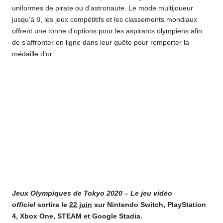
uniformes de pirate ou d’astronaute. Le mode multijoueur
jusqu’à 8, les jeux compétitifs et les classements mondiaux
offrent une tonne d’options pour les aspirants olympiens afin
de s’affronter en ligne dans leur quête pour remporter la
médaille d’or.
Jeux Olympiques de Tokyo 2020 – Le jeu vidéo
officiel
sortira le
22 juin
sur Nintendo Switch, PlayStation
4, Xbox One, STEAM et Google Stadia.