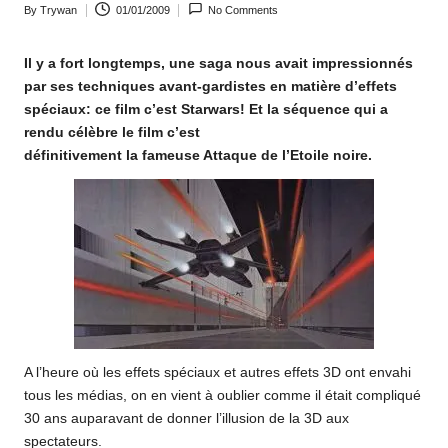
By
Trywan
01/01/2009
No Comments
o
Posted
by
m
Il y a fort longtemps, une saga nous avait impressionnés
par ses techniques avant-gardistes en matière d’effets
spéciaux: ce film c’est Starwars! Et la séquence qui a
rendu célèbre le film c’est
définitivement la fameuse Attaque de l’Etoile noire.
A l’heure où les effets spéciaux et autres effets 3D ont envahi
tous les médias, on en vient à oublier comme il était compliqué
30 ans auparavant de donner l’illusion de la 3D aux
spectateurs.