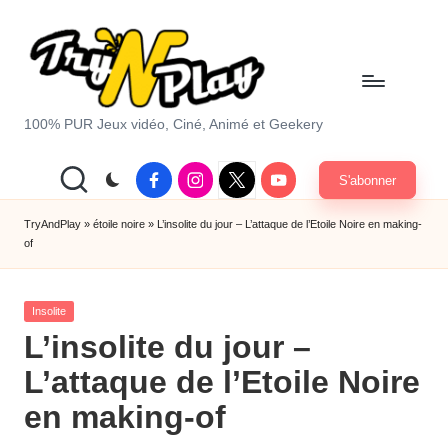
Skip
to
content
T
100% PUR Jeux vidéo, Ciné, Animé et Geekery
r
Facebook
Instagram
X
Youtube
S'abonner
y
|
Twitter
A
TryAndPlay
»
étoile noire
»
L’insolite du jour – L’attaque de l’Etoile Noire en making-
of
n
d
Posted
Insolite
P
in
L’insolite du jour –
la
L’attaque de l’Etoile Noire
y.
en making-of
c