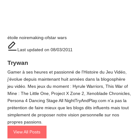
Tags:
étoile noire
making-of
star wars
Last updated on 08/03/2011
Trywan
Gamer à ses heures et passionné de l'Histoire du Jeu Vidéo,
j'évolue depuis maintenant huit années dans la blogosphère
jeu vidéo. Mes jeux du moment : Hyrule Warriors, This War of
Mine : The Little One, Project X Zone 2, Xenoblade Chronicles,
Persona 4 Dancing Stage All NightTryAndPlay.com n'a pas la
prétention de faire mieux que les blogs dits influents mais tout
simplement de proposer notre vision personnelle sur nos
propres passions.
View All Posts