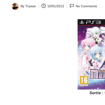
la
By
Trywan
10/01/2012
No Comments
Posted
by
y.
c
o
m
Sortie :