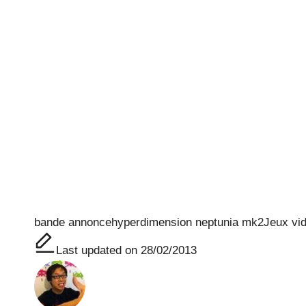
Tags:
bande annonce
hyperdimension neptunia mk2
Jeux vi
Last updated on 28/02/2013