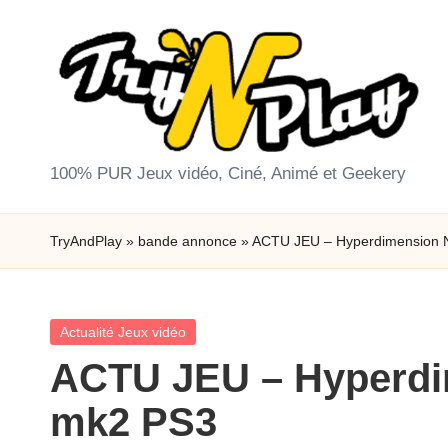
Skip
to
content
T
100% PUR Jeux vidéo, Ciné, Animé et Geekery
r
TryAndPlay
»
bande annonce
»
ACTU JEU – Hyperdimension 
y
A
Posted
Actualité Jeux vidéo
n
in
ACTU JEU – Hyperdi
d
mk2 PS3
P