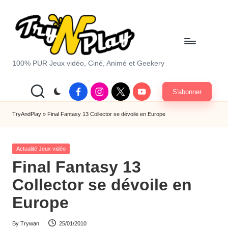
Skip
to
content
T
100% PUR Jeux vidéo, Ciné, Animé et Geekery
r
Facebook
Instagram
X
Youtube
S'abonner
y
|
Twitter
A
TryAndPlay
»
Final Fantasy 13 Collector se dévoile en Europe
n
Posted
d
Actualité Jeux vidéo
in
Final Fantasy 13
P
Collector se dévoile en
la
Europe
y.
c
By
Trywan
25/01/2010
Posted