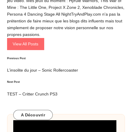
jeu vidéo. Mes jeux du moment : Hyrule Warriors, This War of
Mine : The Little One, Project X Zone 2, Xenoblade Chronicles,
Persona 4 Dancing Stage All NightTryAndPlay.com n'a pas la
prétention de faire mieux que les blogs dits influents mais tout
simplement de proposer notre vision personnelle sur nos
propres passions.
View All Posts
Post
Previous Post
navigation
L’insolite du jour – Sonic Rollercoaster
Next Post
TEST – Critter Crunch PS3
A Découvrir