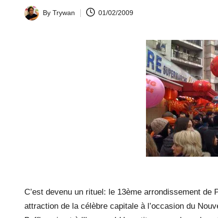
la
By
Trywan
01/02/2009
Posted
by
y.
c
o
m
C’est devenu un rituel: le 13ème arrondissement de Pa
attraction de la célèbre capitale à l’occasion du Nouv