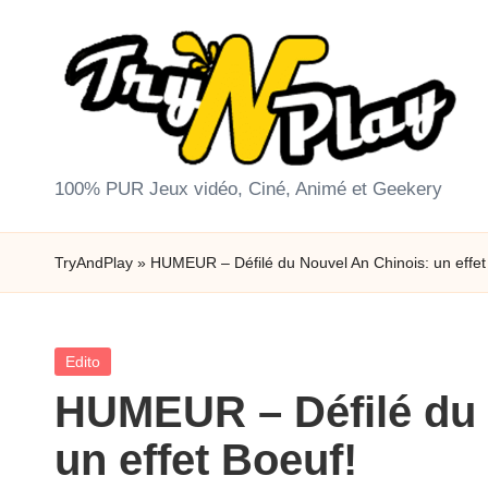
Skip
to
content
T
100% PUR Jeux vidéo, Ciné, Animé et Geekery
r
TryAndPlay
»
HUMEUR – Défilé du Nouvel An Chinois: un effet
y
A
Posted
Edito
n
in
HUMEUR – Défilé du 
d
un effet Boeuf!
P