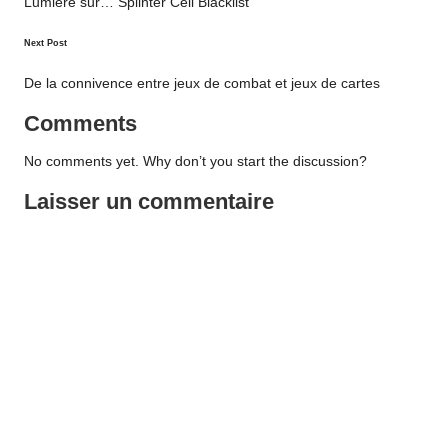
navigation
Lumière sur… Splinter Cell Blacklist
Next Post
De la connivence entre jeux de combat et jeux de cartes
Comments
No comments yet. Why don’t you start the discussion?
Laisser un commentaire