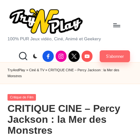
Skip
to
content
T
100% PUR Jeux vidéo, Ciné, Animé et Geekery
r
Facebook
Instagram
X
Youtube
S'abonner
y
|
Twitter
A
TryAndPlay
»
Ciné & TV
»
CRITIQUE CINE – Percy Jackson : la Mer des
Monstres
n
d
Posted
Critique de Film
P
in
CRITIQUE CINE – Percy
la
Jackson : la Mer des
y.
Monstres
c