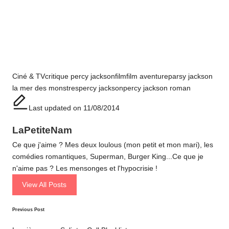
Tags:
Ciné & TV
critique percy jackson
film
film aventure
parsy jackson
la mer des monstres
percy jackson
percy jackson roman
Last updated on 11/08/2014
LaPetiteNam
Ce que j'aime ? Mes deux loulous (mon petit et mon mari), les
comédies romantiques, Superman, Burger King...Ce que je
n'aime pas ? Les mensonges et l'hypocrisie !
View All Posts
Post
Previous Post