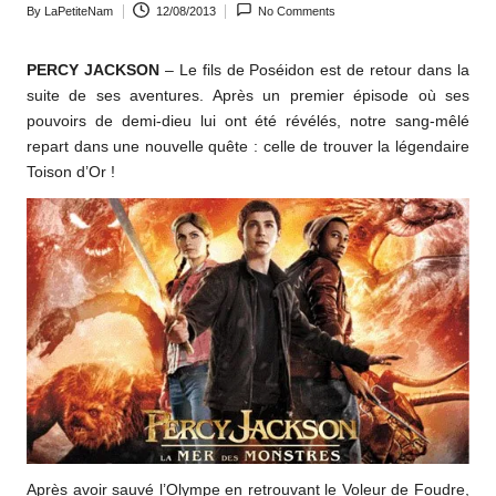
By
LaPetiteNam
12/08/2013
No Comments
o
Posted
by
m
PERCY JACKSON
– Le fils de Poséidon est de retour dans la
suite de ses aventures. Après un premier épisode où ses
pouvoirs de demi-dieu lui ont été révélés, notre sang-mêlé
repart dans une nouvelle quête : celle de trouver la légendaire
Toison d’Or !
Après avoir sauvé l’Olympe en retrouvant le Voleur de Foudre,