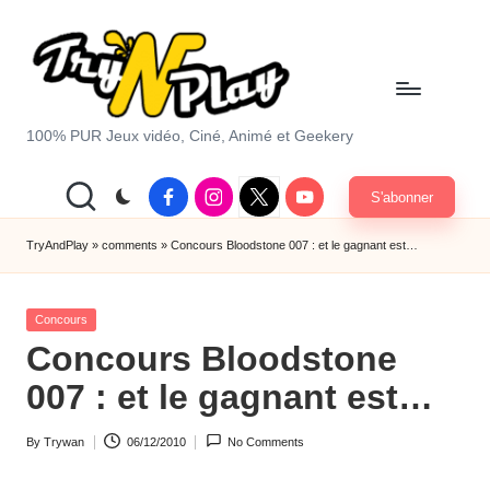
Skip
to
content
T
100% PUR Jeux vidéo, Ciné, Animé et Geekery
r
Facebook
Instagram
X
Youtube
S'abonner
y
|
Twitter
A
TryAndPlay
»
comments
»
Concours Bloodstone 007 : et le gagnant est…
n
Posted
d
Concours
in
Concours Bloodstone
P
007 : et le gagnant est…
la
y.
By
Trywan
06/12/2010
No Comments
Posted
c
by