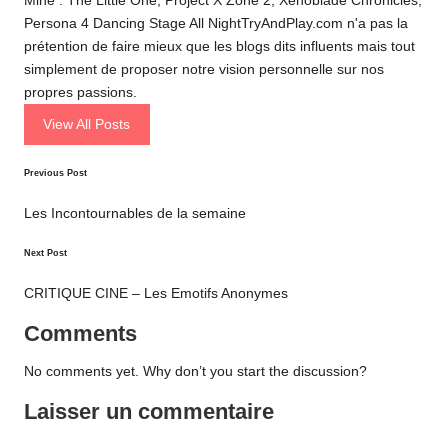
Mine : The Little One, Project X Zone 2, Xenoblade Chronicles,
Persona 4 Dancing Stage All NightTryAndPlay.com n'a pas la
prétention de faire mieux que les blogs dits influents mais tout
simplement de proposer notre vision personnelle sur nos
propres passions.
View All Posts
Post
Previous Post
navigation
Les Incontournables de la semaine
Next Post
CRITIQUE CINE – Les Emotifs Anonymes
Comments
No comments yet. Why don’t you start the discussion?
Laisser un commentaire