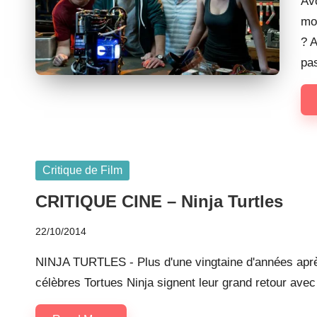
Av
mo
? A
pa
Posted
Critique de Film
in
CRITIQUE CINE – Ninja Turtles
22/10/2014
NINJA TURTLES - Plus d'une vingtaine d'années après 
célèbres Tortues Ninja signent leur grand retour ave