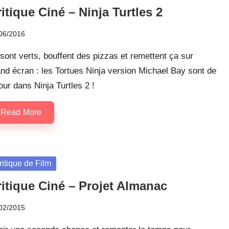
itique Ciné – Ninja Turtles 2
06/2016
 sont verts, bouffent des pizzas et remettent ça sur
nd écran : les Tortues Ninja version Michael Bay sont de
our dans Ninja Turtles 2 !
Read More
sted
ritique de Film
ritique Ciné – Projet Almanac
02/2015