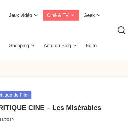
Jeux vidéo
Ciné & TV
Geek
Shopping
Actu du Blog
Edito
sted
ritique de Film
RITIQUE CINE – Les Misérables
11/2019