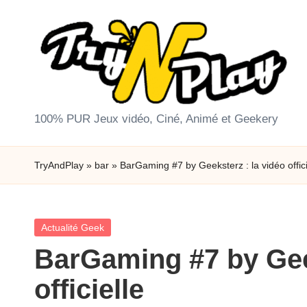
Skip
to
content
T
100% PUR Jeux vidéo, Ciné, Animé et Geekery
r
TryAndPlay
»
bar
»
BarGaming #7 by Geeksterz : la vidéo offici
y
A
Posted
Actualité Geek
n
in
BarGaming #7 by Geek
d
officielle
P