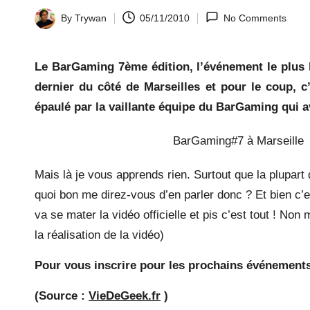
la
By
Trywan
05/11/2010
No Comments
Posted
by
y.
Le
BarGaming 7ème édition, l’événement le plus h
c
dernier du côté de Marseilles et pour le coup, c
épaulé par la vaillante équipe du BarGaming qui av
o
m
BarGaming#7 à Marseille
Mais là je vous apprends rien. Surtout que la plupart
quoi bon me direz-vous d’en parler donc ? Et bien c’e
va se mater la vidéo officielle et pis c’est tout ! Non
la réalisation de la vidéo)
Pour vous inscrire pour les prochains événemen
(Source :
VieDeGeek.fr
)