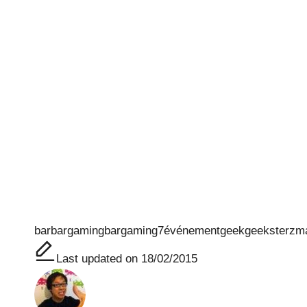
Tags:
bar
bargaming
bargaming7
événement
geek
geeksterz
ma
Last updated on 18/02/2015