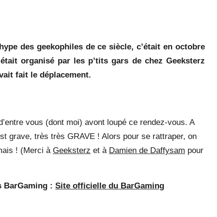
ype des geekophiles de ce siècle, c’était en octobre
’était organisé par les p’tits gars de chez Geeksterz
ait fait le déplacement.
 d’entre vous (dont moi) avont loupé ce rendez-vous. A
st grave, très très GRAVE ! Alors pour se rattraper, on
 mais ! (Merci à
Geeksterz
et à
Damien de Daffysam
pour
ts BarGaming :
Site officielle du BarGaming