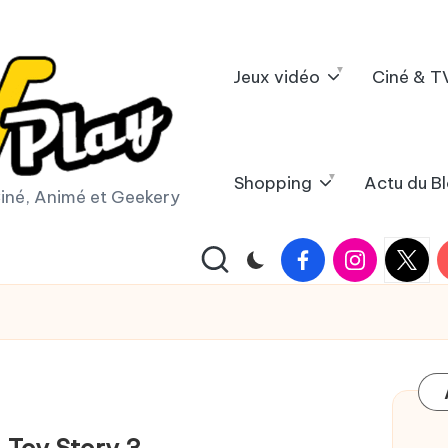
Jeux vidéo
Ciné & T
Shopping
Actu du B
iné, Animé et Geekery
Facebook
Instagram
X
Y
|
Twitter
 Toy Story 3