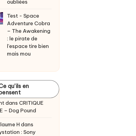
oubliées
Test - Space
Adventure Cobra
– The Awakening
: le pirate de
l'espace tire bien
mais mou
Ce qu’ils en
pensent
nt
dans
CRITIQUE
E – Dog Pound
llaume H
dans
ystation : Sony