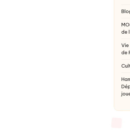
Blo
MO
de 
Vie
de 
Cul
Ham
Dép
joue