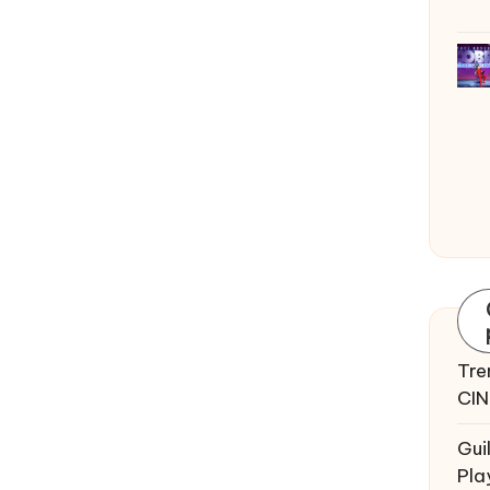
Tre
CIN
Gui
Pla