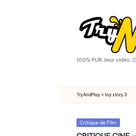
Skip
to
content
T
100% PUR Jeux vidéo, C
r
y
TryAndPlay
»
toy story 3
A
n
Posted
Critique de Film
d
in
CRITIQUE CINE –