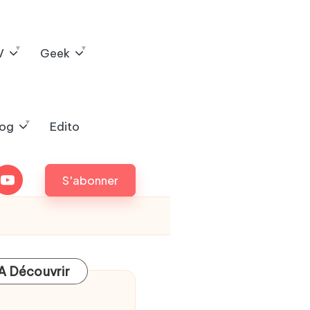
V
Geek
log
Edito
outube
S'abonner
A Découvrir