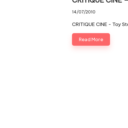
Pl
14/07/2010
a
CRITIQUE CINE - Toy St
y.
c
Read More
o
m