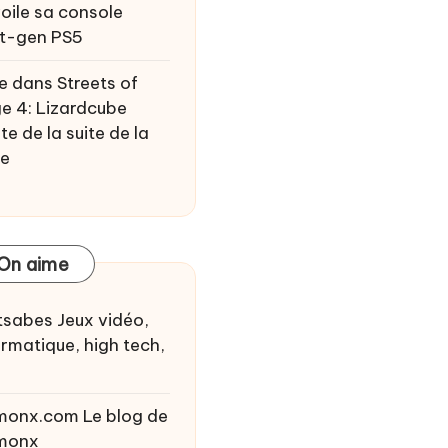
oile sa console
t-gen PS5
e
dans
Streets of
e 4: Lizardcube
te de la suite de la
ie
On aime
tsabes
Jeux vidéo,
ormatique, high tech,
monx.com
Le blog de
monx