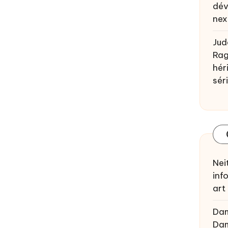
dév
nex
Jud
Rag
héri
sér
Nei
inf
art
Da
Da