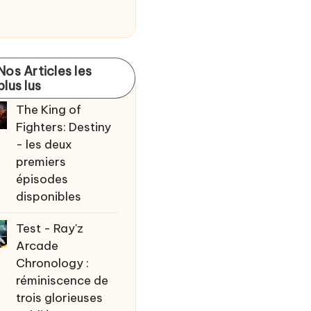
Nos Articles les
plus lus
The King of
Fighters: Destiny
- les deux
premiers
épisodes
disponibles
Test - Ray'z
Arcade
Chronology :
réminiscence de
trois glorieuses