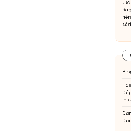
Jud
Rag
héri
sér
Blo
Ham
Dép
joue
Da
Da