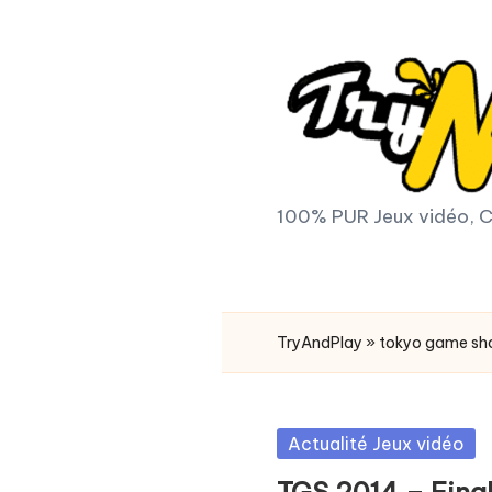
Skip
to
content
T
100% PUR Jeux vidéo, C
r
y
TryAndPlay
»
tokyo game s
A
n
Posted
Actualité Jeux vidéo
d
in
TGS 2014 – Final