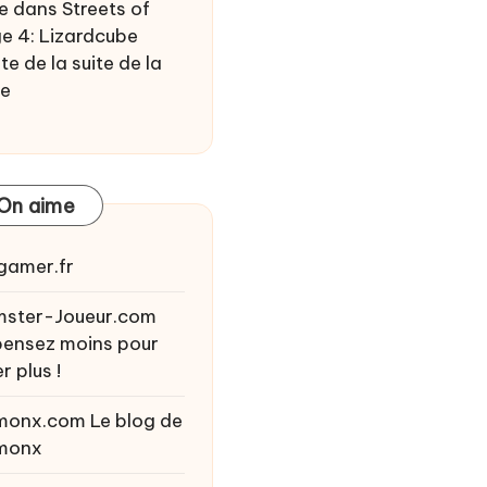
e
dans
Streets of
e 4: Lizardcube
te de la suite de la
ie
On aime
gamer.fr
ster-Joueur.com
ensez moins pour
r plus !
monx.com
Le blog de
monx