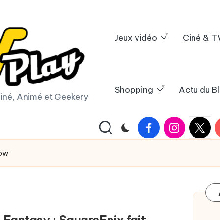
Jeux vidéo
Ciné & T
Shopping
Actu du B
iné, Animé et Geekery
Facebook
Instagram
X
Y
|
Twitter
how
 Fantasy : SquareEnix fait