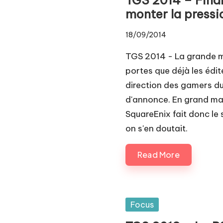
Pl
monter la pressi
a
18/09/2014
y.
TGS 2014 - La grande me
c
portes que déjà les édi
direction des gamers du
o
d'annonce. En grand maî
m
SquareEnix fait donc le
on s'en doutait.
Read More
Posted
Focus
in