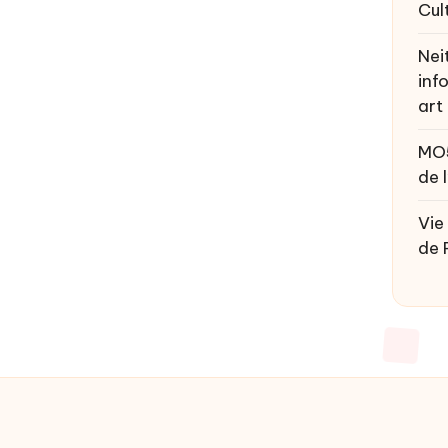
Cul
Nei
inf
art
MO
de 
Vie
de 