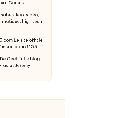
ture Games
tsabes
Jeux vidéo,
ormatique, high tech,
5.com
Le site officiel
l’association MO5
 De Geek.fr
Le blog
Pras et Jeremy