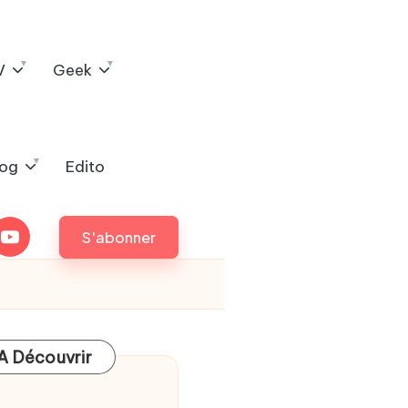
V
Geek
log
Edito
outube
S'abonner
A Découvrir