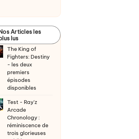
Nos Articles les
plus lus
The King of
Fighters: Destiny
- les deux
premiers
épisodes
disponibles
Test - Ray'z
Arcade
Chronology :
réminiscence de
trois glorieuses