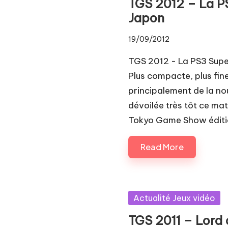
TGS 2012 – La PS
Japon
19/09/2012
TGS 2012 - La PS3 Supe
Plus compacte, plus fine
principalement de la no
dévoilée très tôt ce ma
Tokyo Game Show éditi
Read More
Posted
Actualité Jeux vidéo
in
TGS 2011 – Lord