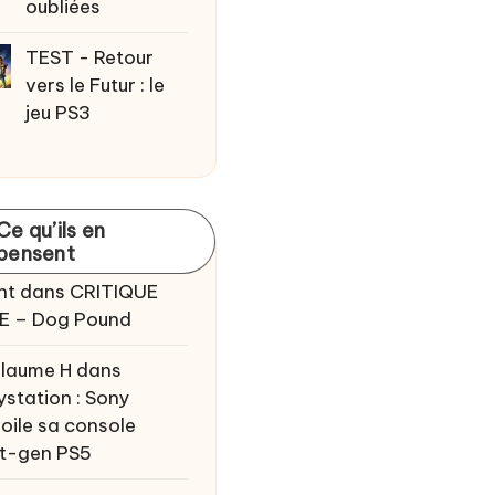
oubliées
TEST - Retour
vers le Futur : le
jeu PS3
Ce qu’ils en
pensent
nt
dans
CRITIQUE
E – Dog Pound
llaume H
dans
ystation : Sony
oile sa console
t-gen PS5