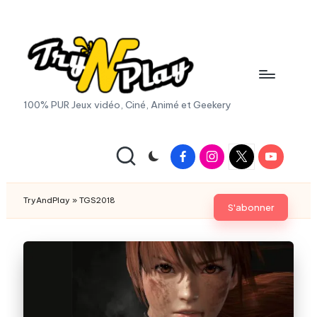
Skip
to
content
T
100% PUR Jeux vidéo, Ciné, Animé et Geekery
r
y
Facebook
Instagram
X
Youtube
|
A
Twitter
n
TryAndPlay
»
TGS2018
S'abonner
d
P
la
y.