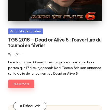
c
o
m
Posted
Actualité Jeux vidéo
in
TGS 2018 – Dead or Alive 6 : l’ouverture du
tournoi en février
11/09/2018
Le salon Tokyo Game Show n'a pas encore ouvert ses
portes que l'éditeur japonais Koei Tecmo fait son annonce
sur la date de lancement de Dead or Alive 6.
Read More
A Découvrir