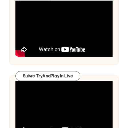
Suivre TryAndPlay In Live