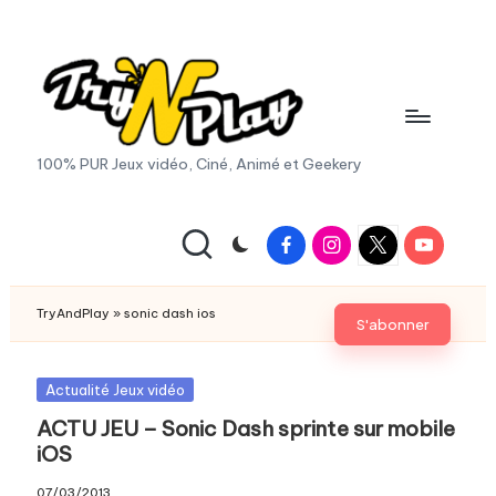
Skip
to
content
T
100% PUR Jeux vidéo, Ciné, Animé et Geekery
r
y
Facebook
Instagram
X
Youtube
|
A
Twitter
n
TryAndPlay
»
sonic dash ios
S'abonner
d
P
Posted
Actualité Jeux vidéo
in
ACTU JEU – Sonic Dash sprinte sur mobile
la
iOS
y.
07/03/2013