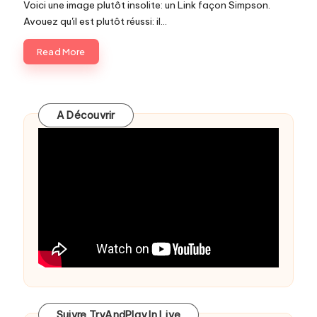
c
Voici une image plutôt insolite: un Link façon Simpson.
Avouez qu'il est plutôt réussi: il…
o
Read More
m
A Découvrir
Suivre TryAndPlay In Live