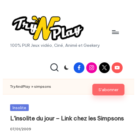
Skip
to
content
T
100% PUR Jeux vidéo, Ciné, Animé et Geekery
r
y
Facebook
Instagram
X
Youtube
|
A
Twitter
n
TryAndPlay
»
simpsons
S'abonner
d
P
Posted
Insolite
in
L’insolite du jour – Link chez les Simpsons
la
y.
07/01/2009