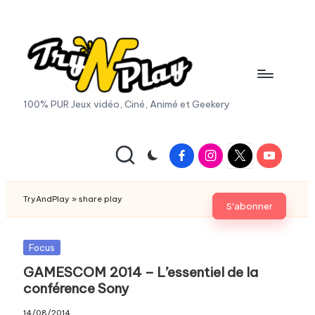
Skip
to
content
T
100% PUR Jeux vidéo, Ciné, Animé et Geekery
r
y
Facebook
Instagram
X
Youtube
|
A
Twitter
n
TryAndPlay
»
share play
S'abonner
d
P
Posted
Focus
in
GAMESCOM 2014 – L’essentiel de la
la
conférence Sony
y.
14/08/2014