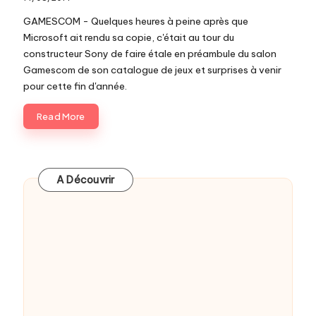
c
GAMESCOM - Quelques heures à peine après que
o
Microsoft ait rendu sa copie, c'était au tour du
constructeur Sony de faire étale en préambule du salon
m
Gamescom de son catalogue de jeux et surprises à venir
pour cette fin d'année.
Read More
A Découvrir