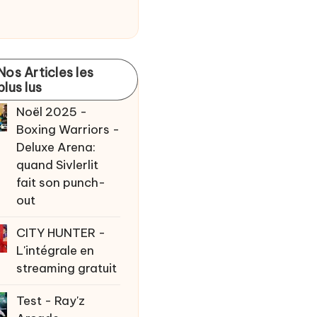
Nos Articles les
plus lus
Noël 2025 -
Boxing Warriors -
Deluxe Arena:
quand Sivlerlit
fait son punch-
out
CITY HUNTER -
L'intégrale en
streaming gratuit
Test - Ray'z