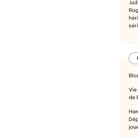
Jud
Rag
héri
sér
Blo
Vie
de 
Ham
Dép
joue