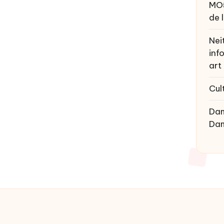
MO
de 
Nei
inf
art
Cul
Da
Da