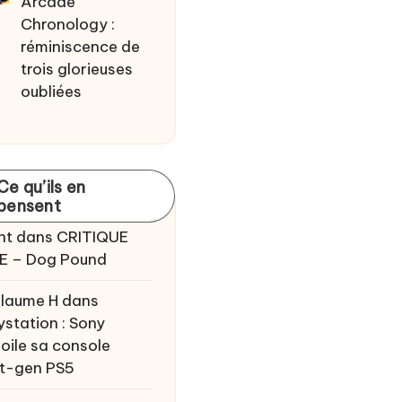
Arcade
Chronology :
réminiscence de
trois glorieuses
oubliées
Ce qu’ils en
pensent
nt
dans
CRITIQUE
E – Dog Pound
llaume H
dans
ystation : Sony
oile sa console
t-gen PS5