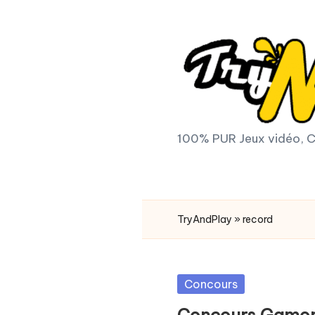
Skip
to
content
T
100% PUR Jeux vidéo, C
r
y
TryAndPlay
»
record
A
n
Posted
Concours
d
in
Concours Gamon