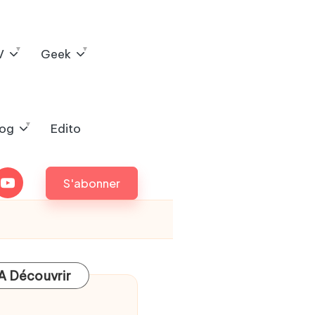
V
Geek
log
Edito
outube
S'abonner
A Découvrir