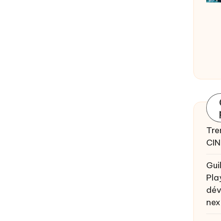
Tre
CIN
Gui
Pla
dév
nex