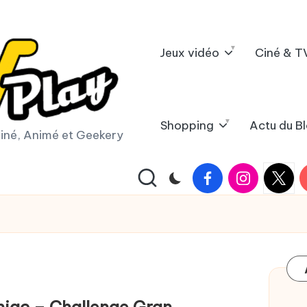
Jeux vidéo
Ciné & T
Shopping
Actu du B
iné, Animé et Geekery
Facebook
Instagram
X
Y
|
Twitter
iac – Challenge Gran