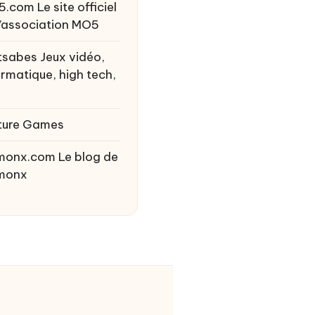
5.com
Le site officiel
l’association MO5
tsabes
Jeux vidéo,
ormatique, high tech,
ture Games
monx.com
Le blog de
monx