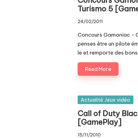
Pl
Turismo 5 [Gam
a
24/02/2011
y.
Concours Gamoniac - C
c
penses être un pilote é
le et remporte des bon
o
m
Read More
Posted
Actualité Jeux vidéo
in
Call of Duty Bla
[GamePlay]
15/11/2010