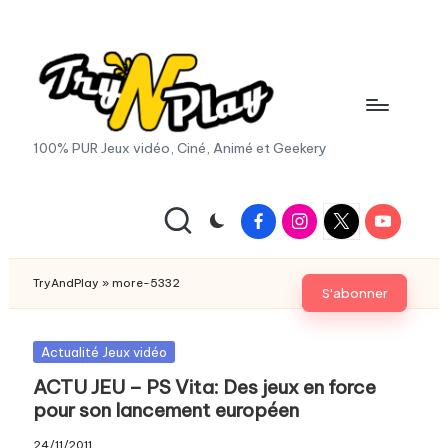
Skip
to
content
T
100% PUR Jeux vidéo, Ciné, Animé et Geekery
r
y
Facebook
Instagram
X
Youtube
|
A
Twitter
n
TryAndPlay
»
more-5332
S'abonner
d
P
Posted
Actualité Jeux vidéo
in
ACTU JEU – PS Vita: Des jeux en force
la
pour son lancement européen
y.
24/11/2011