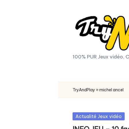
Skip
to
content
T
100% PUR Jeux vidéo, C
r
y
TryAndPlay
»
michel ancel
A
n
Posted
Actualité Jeux vidéo
d
in
INFO JEU – 10 fa