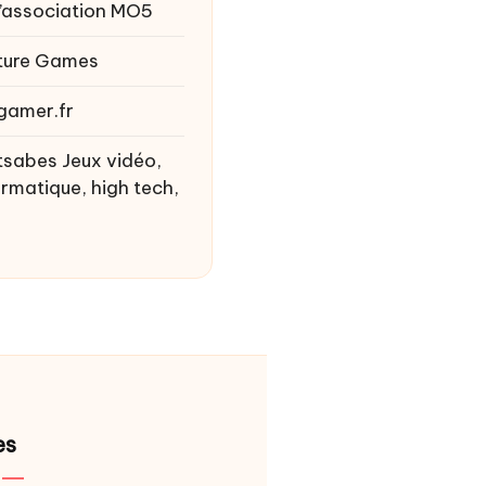
l’association MO5
ture Games
gamer.fr
tsabes
Jeux vidéo,
ormatique, high tech,
es