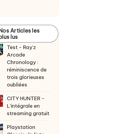
Nos Articles les
plus lus
Test - Ray'z
Arcade
Chronology :
réminiscence de
trois glorieuses
oubliées
CITY HUNTER -
L'intégrale en
streaming gratuit
Playstation