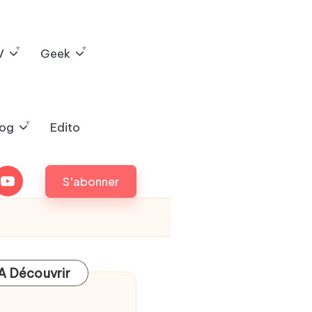
V
Geek
log
Edito
outube
S'abonner
A Découvrir