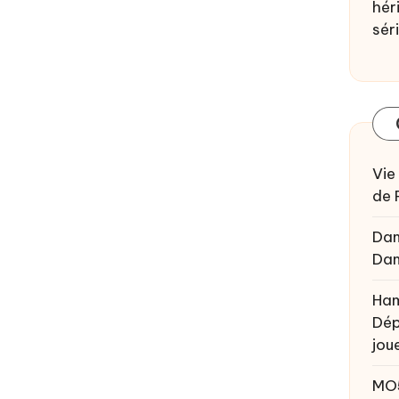
héri
sér
Vie
de 
Da
Da
Ham
Dép
joue
MO