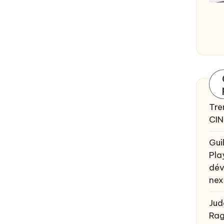
Tre
CIN
Gui
Pla
dév
nex
Jud
Rag