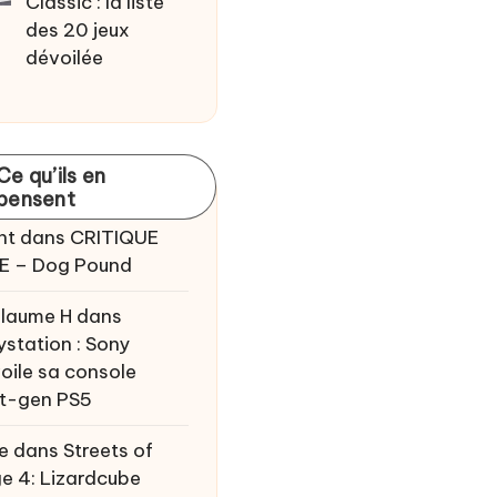
Classic : la liste
des 20 jeux
dévoilée
Ce qu’ils en
pensent
nt
dans
CRITIQUE
E – Dog Pound
llaume H
dans
ystation : Sony
oile sa console
t-gen PS5
e
dans
Streets of
e 4: Lizardcube