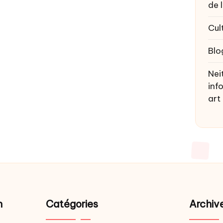
de 
Cul
Blo
Nei
inf
art
n
Catégories
Archiv