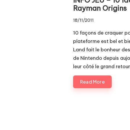
Pl
Rayman Origins
a
18/11/2011
y.
10 façons de craquer p
c
plateforme est bel et bi
Land fait le bonheur de
o
de Nintendo depuis aujou
m
leur côté le grand retou
Read More