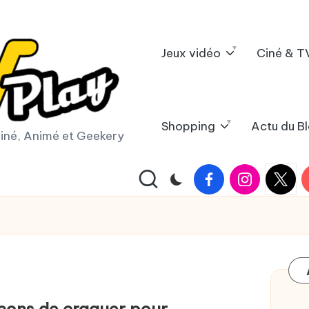
Jeux vidéo
Ciné & T
Shopping
Actu du B
iné, Animé et Geekery
Facebook
Instagram
X
Y
|
Twitter
çons de craquer pour