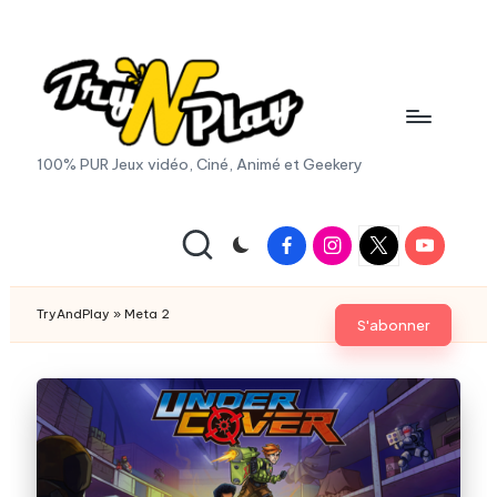
Skip
to
content
T
100% PUR Jeux vidéo, Ciné, Animé et Geekery
r
y
Facebook
Instagram
X
Youtube
|
A
Twitter
n
TryAndPlay
»
Meta 2
S'abonner
d
P
la
y.