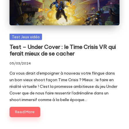
c
o
m
Posted
Test Jeux vidéo
in
Test – Under Cover : le Time Crisis VR qui
ferait mieux de se cacher
05/03/2024
Ca vous dirait d'empoigner à nouveau votre flingue dans
un bon vieux shoot façon Time Crisis ? Mieux : le faire en
réalité virtuelle ! C'est la promesse ambitieuse du jeu Under
Cover que de nous faire ressentir l'adrénaline dans un
shoot immersif comme à la belle époque...
Read More