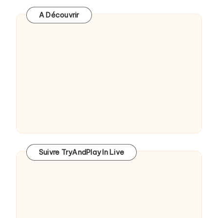
A Découvrir
Suivre TryAndPlay In Live