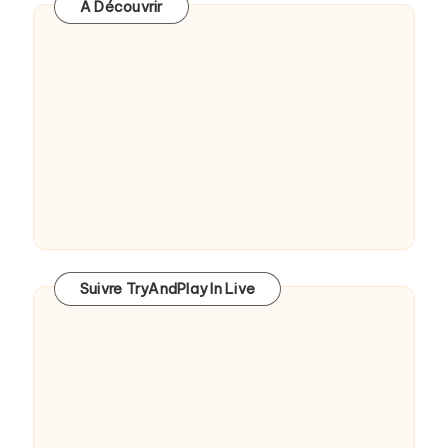
A Découvrir
Suivre TryAndPlay In Live