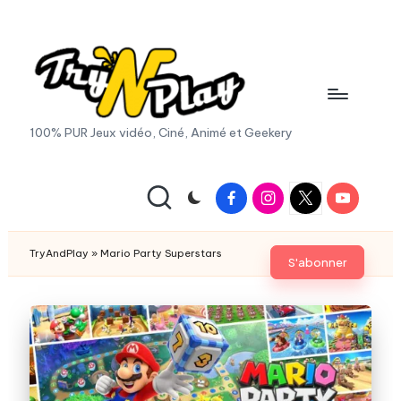
Skip
to
content
T
100% PUR Jeux vidéo, Ciné, Animé et Geekery
r
y
Facebook
Instagram
X
Youtube
|
A
Twitter
n
TryAndPlay
»
Mario Party Superstars
S'abonner
d
P
la
y.