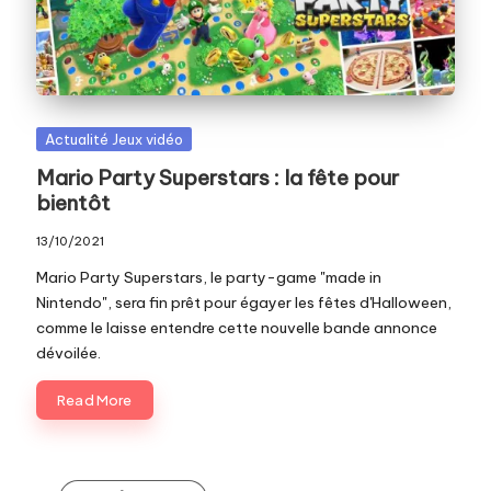
c
o
m
Posted
Actualité Jeux vidéo
in
Mario Party Superstars : la fête pour
bientôt
13/10/2021
Mario Party Superstars, le party-game "made in
Nintendo", sera fin prêt pour égayer les fêtes d'Halloween,
comme le laisse entendre cette nouvelle bande annonce
dévoilée.
Read More