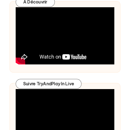
A Découvrir
Suivre TryAndPlay In Live