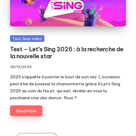
c
o
m
Posted
Test Jeux vidéo
in
Test – Let’s Sing 2025 : à la recherche de
la nouvelle star
28/12/2024
2025 s'apprête à pointer le bout de son nez. L'occasion
peut être de pousser la chansonnette grâce à Let's Sing
2025 au coin du feu et, qui sait, révéler en vous la
prochaine star des dance-floor ?
Read More