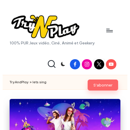
Skip
to
content
T
100% PUR Jeux vidéo, Ciné, Animé et Geekery
r
y
Facebook
Instagram
X
Youtube
|
A
Twitter
n
TryAndPlay
»
lets sing
S'abonner
d
P
la
y.