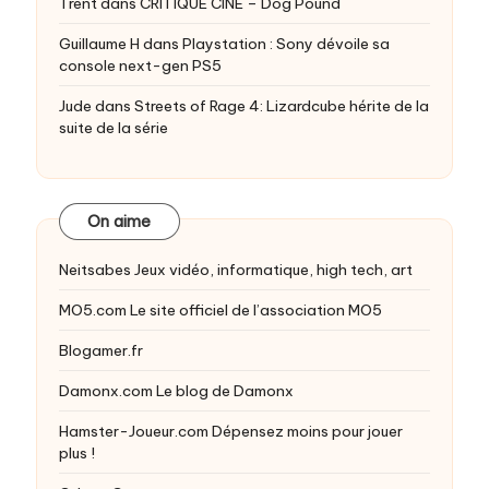
Trent
dans
CRITIQUE CINE – Dog Pound
Guillaume H
dans
Playstation : Sony dévoile sa
console next-gen PS5
Jude
dans
Streets of Rage 4: Lizardcube hérite de la
suite de la série
On aime
Neitsabes
Jeux vidéo, informatique, high tech, art
MO5.com
Le site officiel de l’association MO5
Blogamer.fr
Damonx.com
Le blog de Damonx
Hamster-Joueur.com
Dépensez moins pour jouer
plus !