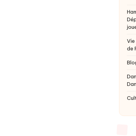
Ham
Dép
joue
Vie
de 
Blo
Da
Da
Cul