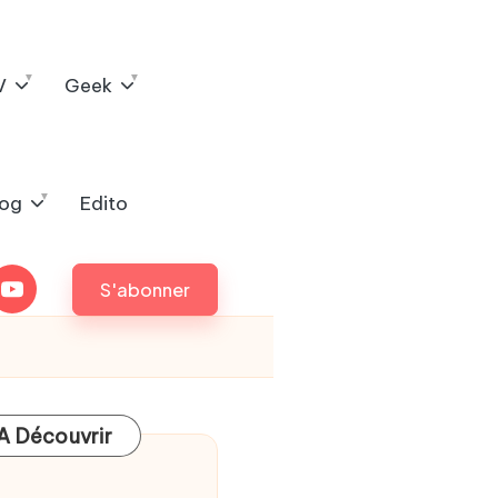
V
Geek
log
Edito
outube
S'abonner
A Découvrir