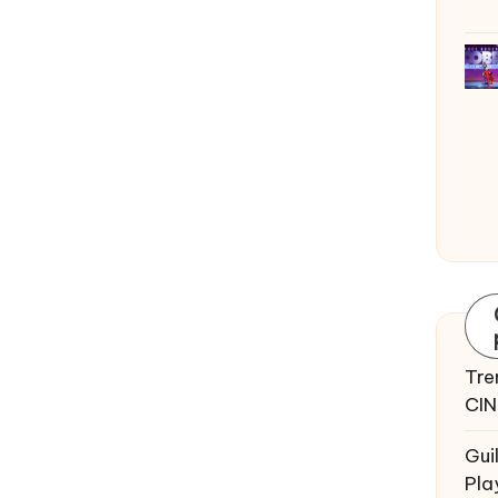
Tre
CIN
Gui
Pla