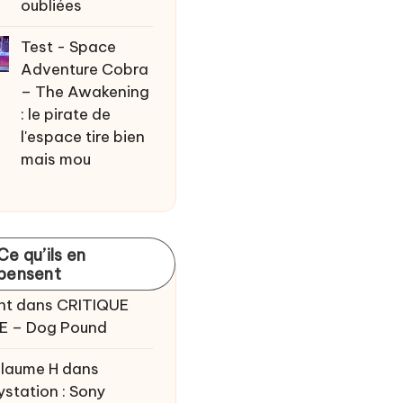
oubliées
Test - Space
Adventure Cobra
– The Awakening
: le pirate de
l'espace tire bien
mais mou
Ce qu’ils en
pensent
nt
dans
CRITIQUE
E – Dog Pound
llaume H
dans
ystation : Sony