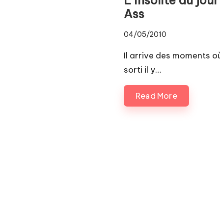
Pl
Ass
a
04/05/2010
y.
Il arrive des moments où 
c
sorti il y…
o
Read More
m