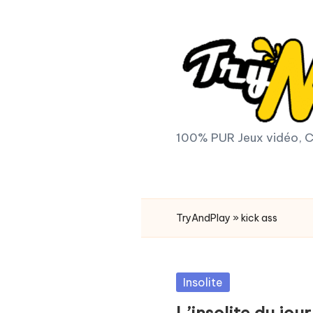
Skip
to
content
T
100% PUR Jeux vidéo, C
r
y
TryAndPlay
»
kick ass
A
n
Posted
Insolite
d
in
L’insolite du jo