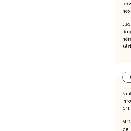
dév
nex
Jud
Rag
héri
sér
Nei
inf
art
MO
de 