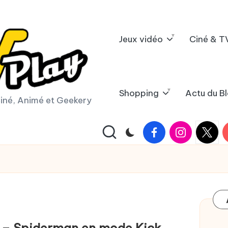
Jeux vidéo
Ciné & T
Shopping
Actu du B
iné, Animé et Geekery
Facebook
Instagram
X
Y
|
Twitter
ur – Spiderman en mode Kick