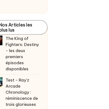
Nos Articles les
plus lus
The King of
Fighters: Destiny
- les deux
premiers
épisodes
disponibles
Test - Ray'z
Arcade
Chronology :
réminiscence de
trois glorieuses