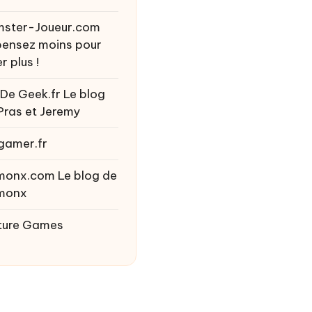
ster-Joueur.com
ensez moins pour
r plus !
 De Geek.fr
Le blog
Pras et Jeremy
gamer.fr
monx.com
Le blog de
monx
ture Games