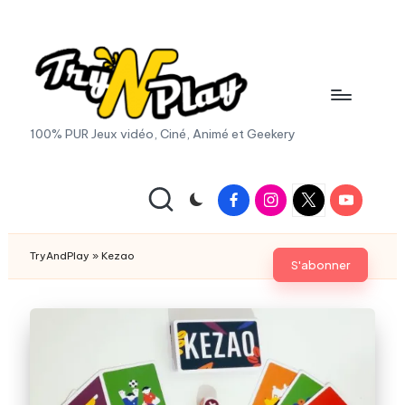
Skip
to
content
T
100% PUR Jeux vidéo, Ciné, Animé et Geekery
r
y
Facebook
Instagram
X
Youtube
|
A
Twitter
n
TryAndPlay
»
Kezao
S'abonner
d
P
la
y.