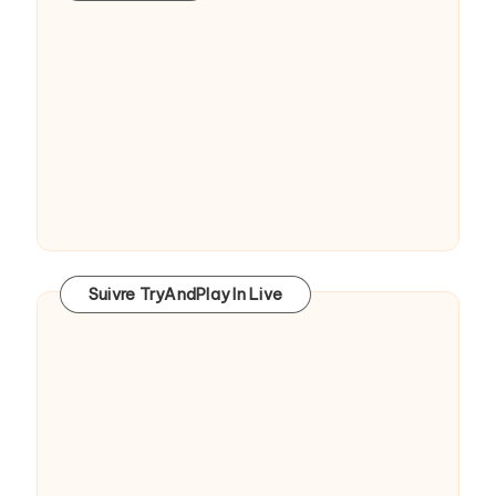
Suivre TryAndPlay In Live