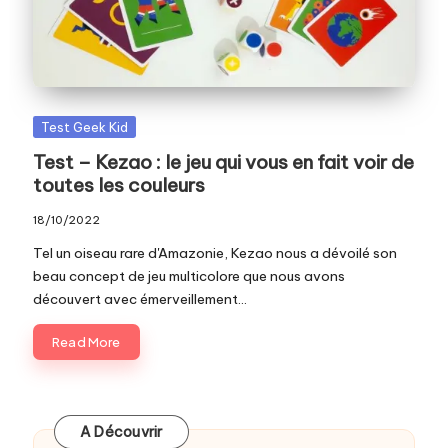
c
o
m
Posted
Test Geek Kid
in
Test – Kezao : le jeu qui vous en fait voir de
toutes les couleurs
18/10/2022
Tel un oiseau rare d'Amazonie, Kezao nous a dévoilé son
beau concept de jeu multicolore que nous avons
découvert avec émerveillement...
Read More
A Découvrir