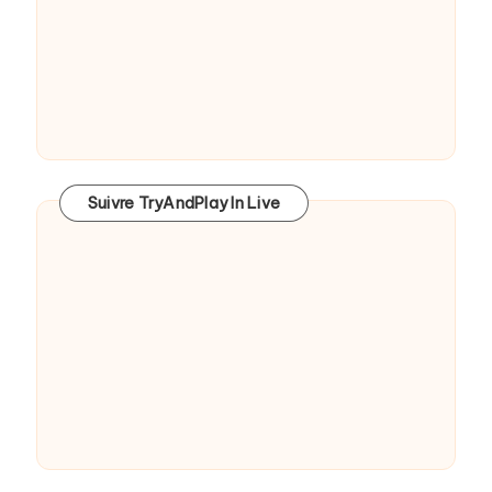
Suivre TryAndPlay In Live