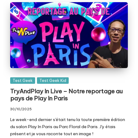
Posted
Test Geek
Test Geek Kid
in
TryAndPlay In Live – Notre reportage au
pays de Play In Paris
30/10/2025
Le week-end dernier s'était tenu la toute première édition
du salon Play In Paris au Parc Floral de Paris. J'y étais
présent et je vous raconte tout en image !