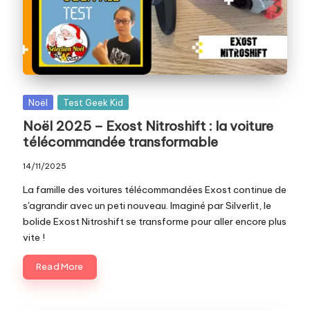
c
o
m
Posted
Noël
Test Geek Kid
in
Noël 2025 – Exost Nitroshift : la voiture
télécommandée transformable
14/11/2025
La famille des voitures télécommandées Exost continue de
s'agrandir avec un peti nouveau. Imaginé par Silverlit, le
bolide Exost Nitroshift se transforme pour aller encore plus
vite !
Read More