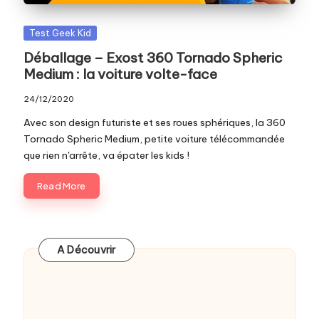
Posted
Test Geek Kid
in
Déballage – Exost 360 Tornado Spheric
Medium : la voiture volte-face
24/12/2020
Avec son design futuriste et ses roues sphériques, la 360
Tornado Spheric Medium, petite voiture télécommandée
que rien n'arrête, va épater les kids !
Read More
A Découvrir