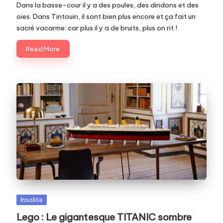
Dans la basse-cour il y a des poules, des dindons et des
oies. Dans Tintouin, il sont bien plus encore et ça fait un
sacré vacarme: car plus il y a de bruits, plus on rit !
Read More
Posted
Insolite
in
Lego : Le gigantesque TITANIC sombre