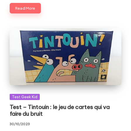
Read More
Posted
Test Geek Kid
in
Test – Tintouin : le jeu de cartes qui va
faire du bruit
30/10/2023