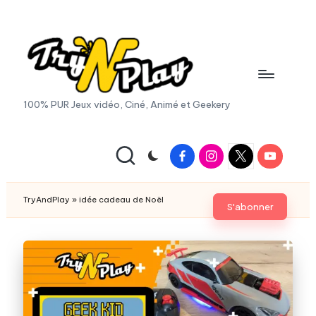
Skip
to
content
T
100% PUR Jeux vidéo, Ciné, Animé et Geekery
r
y
Facebook
Instagram
X
Youtube
|
A
Twitter
n
TryAndPlay
»
idée cadeau de Noël
S'abonner
d
P
la
y.