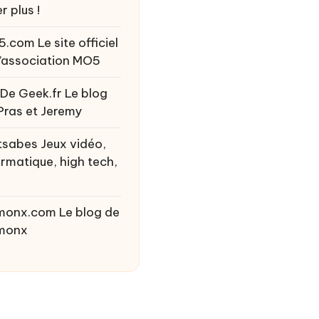
r plus !
5.com
Le site officiel
l’association MO5
 De Geek.fr
Le blog
Pras et Jeremy
tsabes
Jeux vidéo,
ormatique, high tech,
monx.com
Le blog de
monx