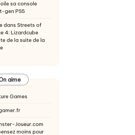
oile sa console
t-gen PS5
e
dans
Streets of
e 4: Lizardcube
te de la suite de la
ie
On aime
ture Games
gamer.fr
ster-Joueur.com
ensez moins pour