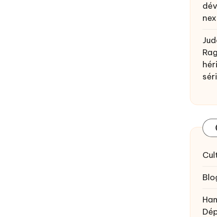
dév
nex
Jud
Rag
héri
sér
Cul
Blo
Ham
Dép