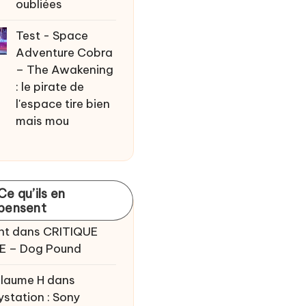
oubliées
Test - Space
Adventure Cobra
– The Awakening
: le pirate de
l'espace tire bien
mais mou
Ce qu’ils en
pensent
nt
dans
CRITIQUE
E – Dog Pound
llaume H
dans
ystation : Sony