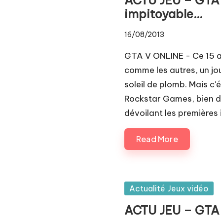
Pl
impitoyable…
a
16/08/2013
y.
GTA V ONLINE - Ce 15 aoû
c
comme les autres, un jou
soleil de plomb. Mais c'
o
Rockstar Games, bien déc
m
dévoilant les premières
Read More
Posted
Actualité Jeux vidéo
in
ACTU JEU – GTA V