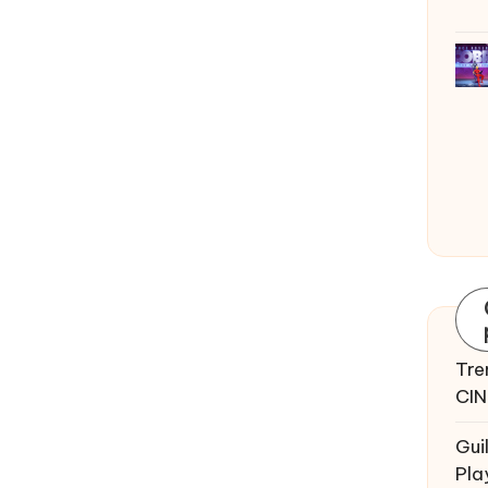
Tre
CIN
Gui
Pla