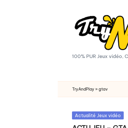
Skip
to
content
T
100% PUR Jeux vidéo, C
r
y
TryAndPlay
»
gtav
A
n
Posted
Actualité Jeux vidéo
d
in
ACTU JEU – GTA V