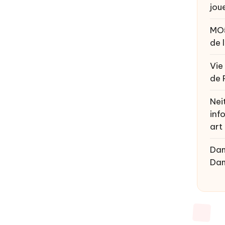
joue
MO
de 
Vie
de 
Nei
inf
art
Da
Da