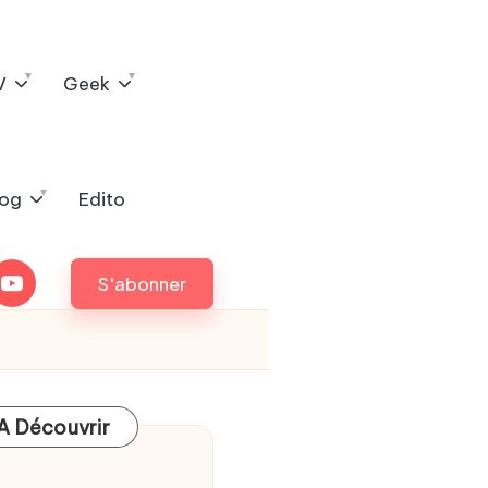
V
Geek
log
Edito
outube
S'abonner
A Découvrir