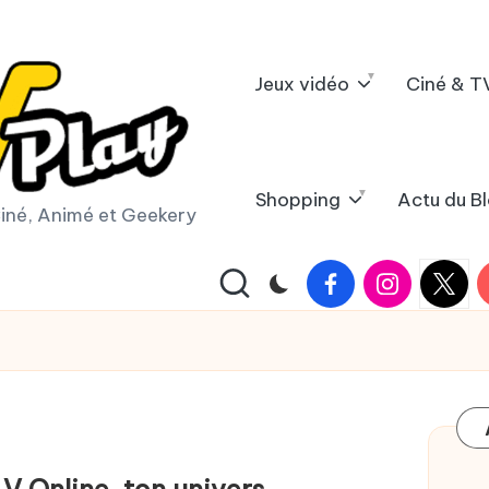
Jeux vidéo
Ciné & T
Shopping
Actu du B
iné, Animé et Geekery
Facebook
Instagram
X
Y
|
Twitter
 Online, ton univers