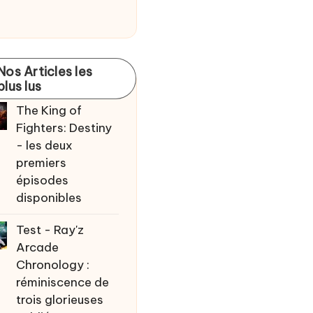
Nos Articles les
plus lus
The King of
Fighters: Destiny
- les deux
premiers
épisodes
disponibles
Test - Ray'z
Arcade
Chronology :
réminiscence de
trois glorieuses