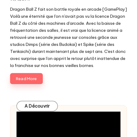
c
Dragon Ball Z fait son battle royale en arcade [GamePlay]
o
Voilà une éternité que l'on n'avait pas vu la licence Dragon
Ball Z du côté des machines d'arcade. Avec la baisse de
m
fréquentation des salles, il est vrai que la licence animé a
retrouvé une seconde jeunesse sur consoles grâce aux
studios Dimps (série des Budokai) et Spike (série des
Tenkaichi) durant maintenant plus de sept ans. C'est donc
avec surprise que l'on apprit le retour plutôt inattendue de
la franchise sur nos bonnes vieilles bornes.
Read More
A Découvrir