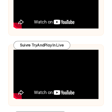
Suivre TryAndPlay In Live