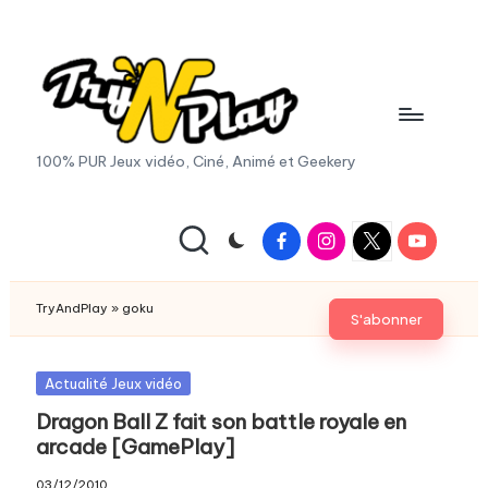
Skip
to
content
T
100% PUR Jeux vidéo, Ciné, Animé et Geekery
r
y
Facebook
Instagram
X
Youtube
|
A
Twitter
n
TryAndPlay
»
goku
S'abonner
d
P
Posted
Actualité Jeux vidéo
in
Dragon Ball Z fait son battle royale en
la
arcade [GamePlay]
y.
03/12/2010