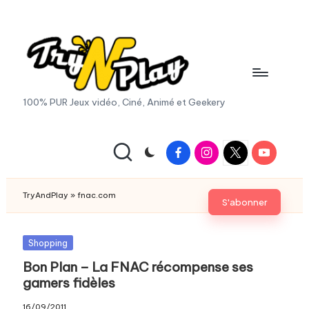
Skip
to
content
T
100% PUR Jeux vidéo, Ciné, Animé et Geekery
r
y
Facebook
Instagram
X
Youtube
|
A
Twitter
n
TryAndPlay
»
fnac.com
S'abonner
d
P
Posted
Shopping
in
Bon Plan – La FNAC récompense ses
la
gamers fidèles
y.
16/09/2011