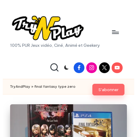
Skip
to
content
T
100% PUR Jeux vidéo, Ciné, Animé et Geekery
r
y
Facebook
Instagram
X
Youtube
|
A
Twitter
n
TryAndPlay
»
final fantasy type zero
S'abonner
d
P
la
y.