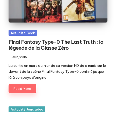
c
o
m
Posted
Actualité Geek
in
Final Fantasy Type-0 The Last Truth : la
légende de la Classe Zéro
08/06/2015
La sortie en mars dernier de sa version HD de a remis sur le
devant de la scène Final Fantasy Type-0 confiné jusque
là à son pays d'origine
Read More
Posted
Actualité Jeux vidéo
in