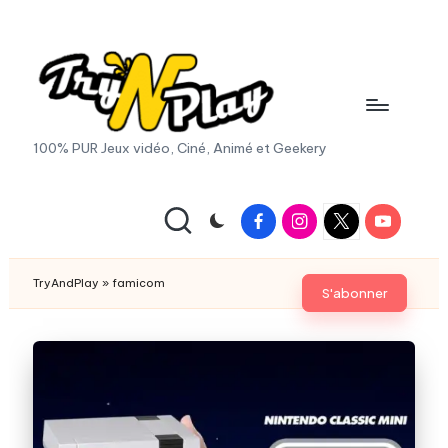
Skip
to
content
T
100% PUR Jeux vidéo, Ciné, Animé et Geekery
r
y
Facebook
Instagram
X
Youtube
|
A
Twitter
n
TryAndPlay
»
famicom
S'abonner
d
P
la
y.