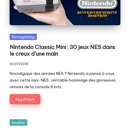
c
o
m
Posted
Retrogaming
in
Nintendo Classic Mini : 30 jeux NES dans
le creux d’une main
16/07/2016
Nostalgique des années NES ? Nintendo a pensé à vous
avec cette mini-NES, véritable hommage des glorieuses
années de la console 8 bits.
Read More
Posted
Insolite
in