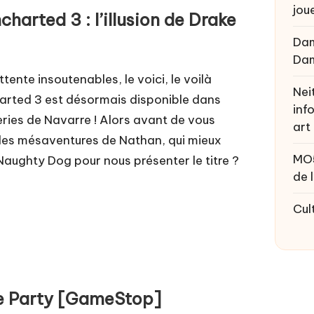
joue
harted 3 : l’illusion de Drake
Da
Da
tente insoutenables, le voici, le voilà
Nei
harted 3 est désormais disponible dans
inf
ries de Navarre ! Alors avant de vous
art
lles mésaventures de Nathan, qui mieux
MO
Naughty Dog pour nous présenter le titre ?
de 
Cul
e Party [GameStop]