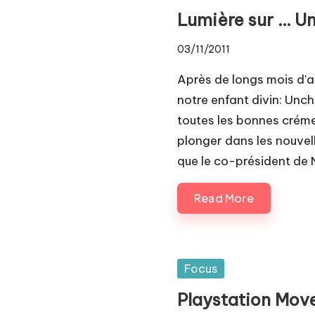
in
Lumière sur … Unc
03/11/2011
Après de longs mois d'at
notre enfant divin: Unc
toutes les bonnes créme
plonger dans les nouve
que le co-président de 
Read More
Posted
Focus
in
Playstation Mov