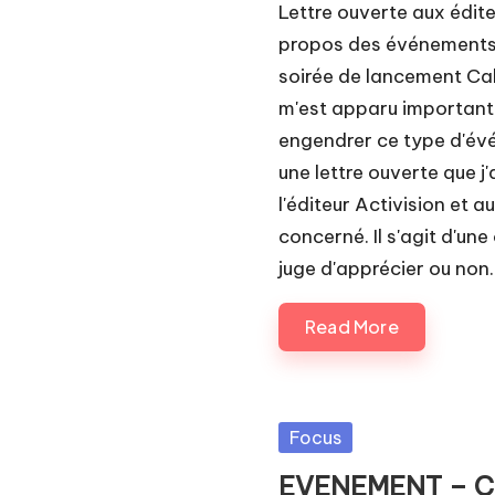
Lettre ouverte aux édi
propos des événements 
soirée de lancement Call
m'est apparu important 
engendrer ce type d'évén
une lettre ouverte que j
l'éditeur Activision et 
concerné. Il s'agit d'une
juge d'apprécier ou non.
Read More
Posted
Focus
in
EVENEMENT – Cou