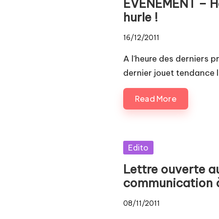
EVENEMENT – Hasb
hurle !
16/12/2011
A l'heure des derniers p
dernier jouet tendance 
Read More
Posted
Edito
in
Lettre ouverte a
communication 
08/11/2011