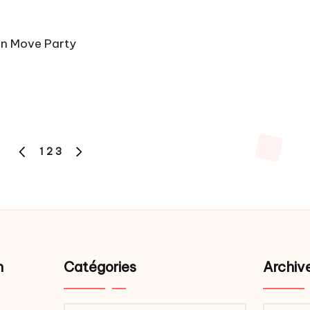
on Move Party
1
2
3
PREVIOUS
NEXT
PAGE
PAGE
ns
n
Catégories
Archiv