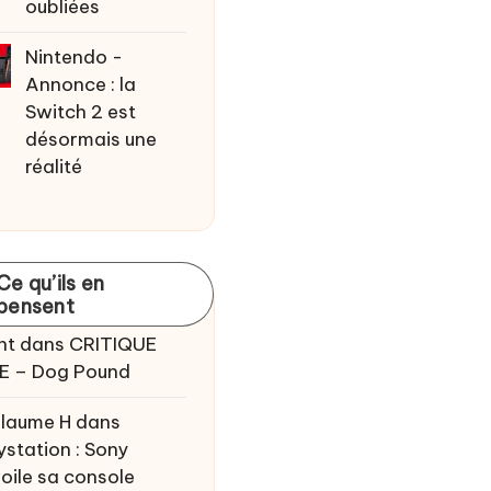
oubliées
Nintendo -
Annonce : la
Switch 2 est
désormais une
réalité
Ce qu’ils en
pensent
nt
dans
CRITIQUE
E – Dog Pound
llaume H
dans
ystation : Sony
oile sa console