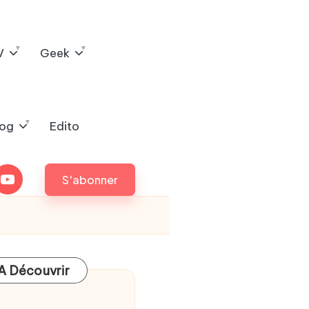
V
Geek
log
Edito
outube
S'abonner
A Découvrir