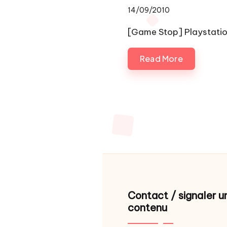
14/09/2010
[Game Stop] Playstati
Read More
Pagination
des
publicatio
Contact / signaler u
contenu