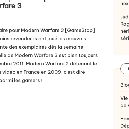
nex
fare 3
Jud
Rag
laire pour Modern Warfare 3 [GameStop]
héri
sér
tains revendeurs ont joué les mauvais
nte des exemplaires dès la semaine
cielle de Modern Warfare 3 est bien toujours
embre 2011. Modern Warfare 2 détenant le
u vidéo en France en 2009, c'est dire
 parmi les gamers !
Blo
Vie
de 
Ham
Dép