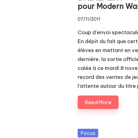
pour Modern War
07/11/2011
Coup d'envoi spectacu
En dépit du fait que cer
élèves en mettant en ve
dernière, la sortie offi
calée à ce mardi 8 nov
record des ventes de je
l'attente autour du titre
Read More
Posted
Focus