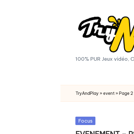
Skip
to
content
T
100% PUR Jeux vidéo, C
r
y
TryAndPlay
»
event
»
Page 2
A
n
Posted
Focus
d
in
EVENEMENT – PS V