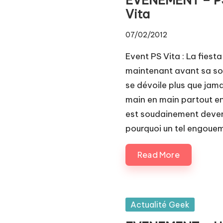
Pl
Vita
a
07/02/2012
y.
Event PS Vita : La fiest
c
maintenant avant sa sor
se dévoile plus que jam
o
main en main partout en 
m
est soudainement devenu
pourquoi un tel engoueme
Read More
Posted
Actualité Geek
in