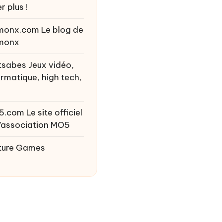
r plus !
monx.com
Le blog de
monx
tsabes
Jeux vidéo,
ormatique, high tech,
5.com
Le site officiel
l’association MO5
ture Games