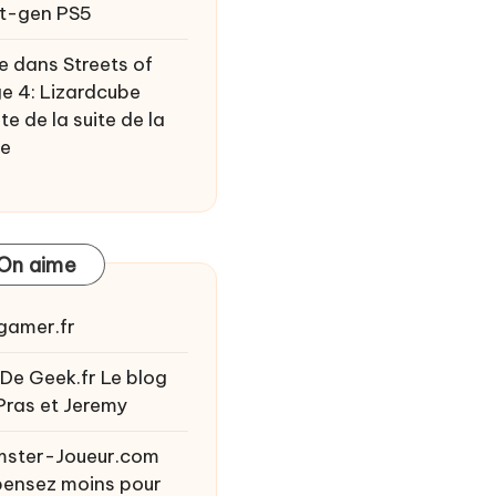
t-gen PS5
e
dans
Streets of
e 4: Lizardcube
te de la suite de la
ie
On aime
gamer.fr
 De Geek.fr
Le blog
Pras et Jeremy
ster-Joueur.com
ensez moins pour