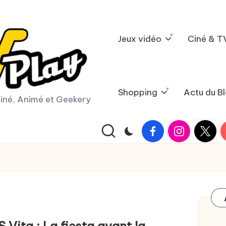
Jeux vidéo
Ciné & T
Shopping
Actu du B
iné, Animé et Geekery
Facebook
Instagram
X
Y
|
Twitter
ita : La fiesta avant la