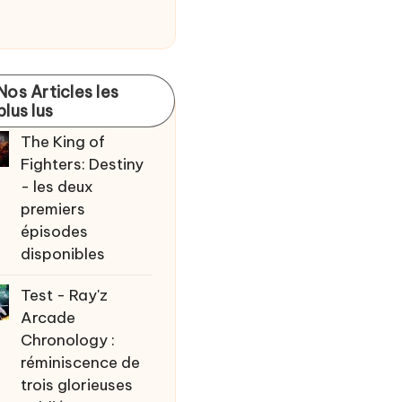
Nos Articles les
plus lus
The King of
Fighters: Destiny
- les deux
premiers
épisodes
disponibles
Test - Ray'z
Arcade
Chronology :
réminiscence de
trois glorieuses