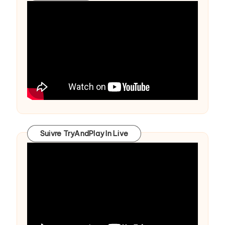
Suivre TryAndPlay In Live