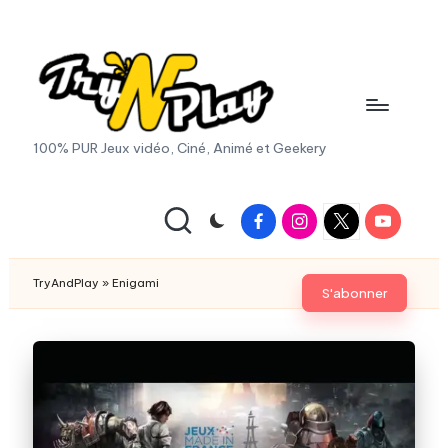
Skip
to
content
T
100% PUR Jeux vidéo, Ciné, Animé et Geekery
r
y
Facebook
Instagram
X
Youtube
|
A
Twitter
n
TryAndPlay
»
Enigami
S'abonner
d
P
la
y.