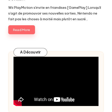
c
Wii PlayMotion s'invite en friandises [GamePlay] Lorsqu'il
o
s'agit de promouvoir ses nouvelles sorties, Nintendo ne
fait pas les choses à moitié mais plutôt en sucré...
m
Read More
A Découvrir