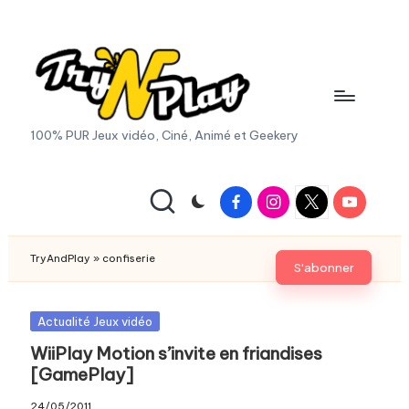
Skip
to
content
T
100% PUR Jeux vidéo, Ciné, Animé et Geekery
r
y
Facebook
Instagram
X
Youtube
|
A
Twitter
n
TryAndPlay
»
confiserie
S'abonner
d
P
Posted
Actualité Jeux vidéo
in
WiiPlay Motion s’invite en friandises
la
[GamePlay]
y.
24/05/2011