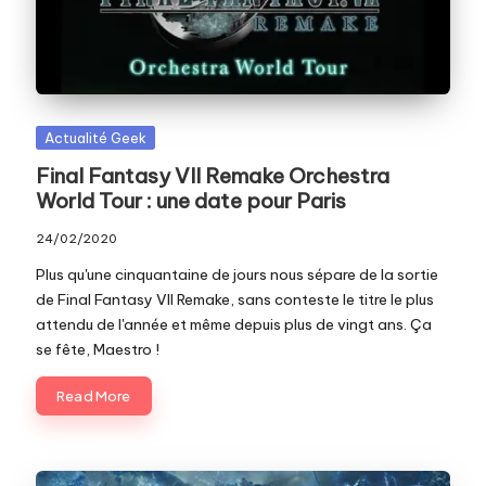
c
o
m
Posted
Actualité Geek
in
Final Fantasy VII Remake Orchestra
World Tour : une date pour Paris
24/02/2020
Plus qu'une cinquantaine de jours nous sépare de la sortie
de Final Fantasy VII Remake, sans conteste le titre le plus
attendu de l'année et même depuis plus de vingt ans. Ça
se fête, Maestro !
Read More