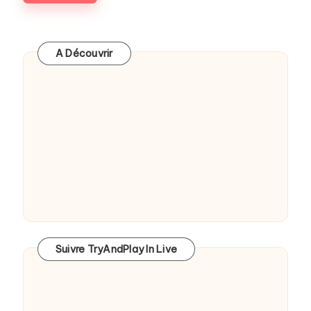
A Découvrir
Suivre TryAndPlay In Live