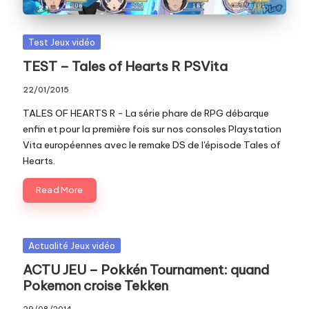
Posted
Test Jeux vidéo
in
TEST – Tales of Hearts R PSVita
22/01/2015
TALES OF HEARTS R - La série phare de RPG débarque
enfin et pour la première fois sur nos consoles Playstation
Vita européennes avec le remake DS de l'épisode Tales of
Hearts.
Read More
Posted
Actualité Jeux vidéo
in
ACTU JEU – Pokkén Tournament: quand
Pokemon croise Tekken