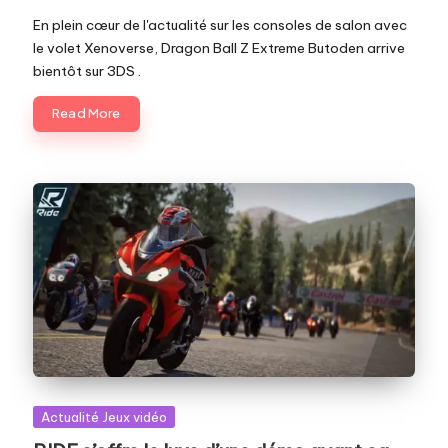
En plein cœur de l'actualité sur les consoles de salon avec
le volet Xenoverse, Dragon Ball Z Extreme Butoden arrive
bientôt sur 3DS .
Read More
Posted
Actualité Jeux vidéo
in