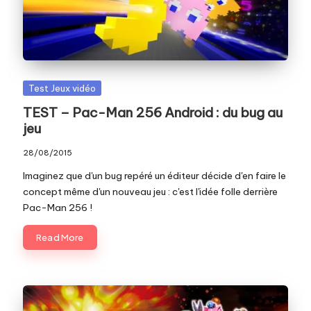
c
o
m
Posted
Test Jeux vidéo
in
TEST – Pac-Man 256 Android : du bug au
jeu
28/08/2015
Imaginez que d'un bug repéré un éditeur décide d'en faire le
concept même d'un nouveau jeu : c'est l'idée folle derrière
Pac-Man 256 !
Read More