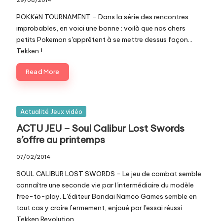
29/08/2014
POKKéN TOURNAMENT - Dans la série des rencontres
improbables, en voici une bonne : voilà que nos chers
petits Pokemon s'apprêtent à se mettre dessus façon...
Tekken !
Read More
Posted
Actualité Jeux vidéo
in
ACTU JEU – Soul Calibur Lost Swords
s’offre au printemps
07/02/2014
SOUL CALIBUR LOST SWORDS - Le jeu de combat semble
connaître une seconde vie par l'intermédiaire du modèle
free-to-play. L'éditeur Bandai Namco Games semble en
tout cas y croire fermement, enjoué par l'essai réussi
Tekken Revolution.