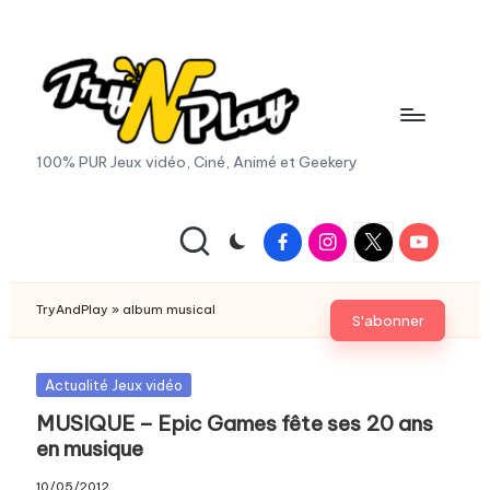
Skip
to
content
T
100% PUR Jeux vidéo, Ciné, Animé et Geekery
r
y
Facebook
Instagram
X
Youtube
|
A
Twitter
n
TryAndPlay
»
album musical
S'abonner
d
P
Posted
Actualité Jeux vidéo
in
MUSIQUE – Epic Games fête ses 20 ans
la
en musique
y.
10/05/2012