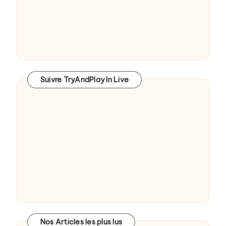
Suivre TryAndPlay In Live
Nos Articles les plus lus