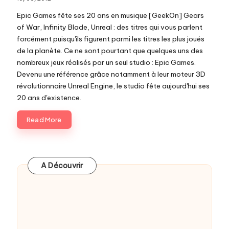
c
Epic Games fête ses 20 ans en musique [GeekOn] Gears
o
of War, Infinity Blade, Unreal : des titres qui vous parlent
forcément puisqu'ils figurent parmi les titres les plus joués
m
de la planète. Ce ne sont pourtant que quelques uns des
nombreux jeux réalisés par un seul studio : Epic Games.
Devenu une référence grâce notamment à leur moteur 3D
révolutionnaire Unreal Engine, le studio fête aujourd'hui ses
20 ans d'existence.
Read More
A Découvrir