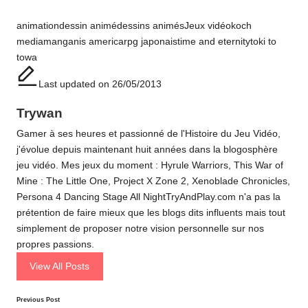
Tags:
animation
dessin animé
dessins animés
Jeux vidéo
koch
media
manga
nis america
rpg japonais
time and eternity
toki to
towa
Last updated on 26/05/2013
Trywan
Gamer à ses heures et passionné de l'Histoire du Jeu Vidéo,
j'évolue depuis maintenant huit années dans la blogosphère
jeu vidéo. Mes jeux du moment : Hyrule Warriors, This War of
Mine : The Little One, Project X Zone 2, Xenoblade Chronicles,
Persona 4 Dancing Stage All NightTryAndPlay.com n'a pas la
prétention de faire mieux que les blogs dits influents mais tout
simplement de proposer notre vision personnelle sur nos
propres passions.
View All Posts
Post
Previous Post