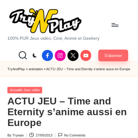
Skip
to
content
T
100% PUR Jeux vidéo, Ciné, Animé et Geekery
r
Facebook
Instagram
X
Youtube
S'abonner
y
|
Twitter
A
TryAndPlay
»
animation
»
ACTU JEU – Time and Eternity s’anime aussi en Europe
n
Posted
d
Actualité Jeux vidéo
in
ACTU JEU – Time and
P
Eternity s’anime aussi en
la
Europe
y.
c
By
Trywan
27/05/2013
No Comments
Posted