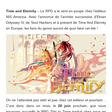
o
by
Time and Eternity
– Le RPG a le vent en poupe chez l’éditeur
m
NIS America. Avec l’annonce de l’arrivée successive d’Etrian
Odyssey IV, de Soul Hackers et à présent de Time And Eternity
en Europe, les fans du genre auront de quoi faire cet été !
On ne l’attendait pas sitôt et pas chez cet éditeur et pourtant…
C’est donc dans un mois, le
28 juin
prochain, que nous
pourrons accueillir le RPG Toki to Towa traduit chez nous en