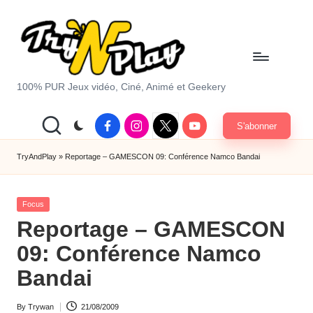
Skip
to
content
T
100% PUR Jeux vidéo, Ciné, Animé et Geekery
r
Facebook
Instagram
X
Youtube
S'abonner
y
|
Twitter
A
TryAndPlay
»
Reportage – GAMESCON 09: Conférence Namco Bandai
n
Posted
d
Focus
in
Reportage – GAMESCON
P
09: Conférence Namco
la
Bandai
y.
c
By
Trywan
21/08/2009
Posted