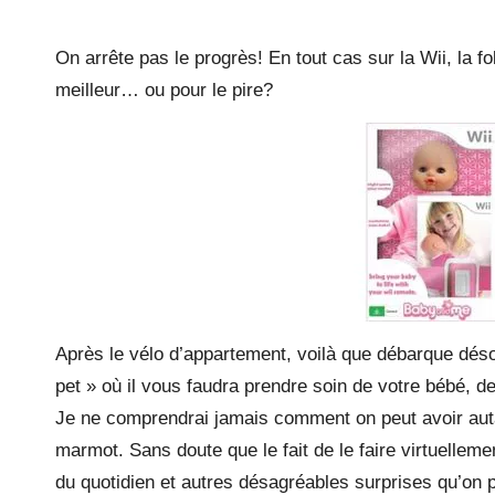
by
la
On arrête pas le progrès! En tout cas sur la Wii, la f
y.
meilleur… ou pour le pire?
c
o
m
Après le vélo d’appartement, voilà que débarque dé
pet » où il vous faudra prendre soin de votre bébé, de
Je ne comprendrai jamais comment on peut avoir autan
marmot. Sans doute que le fait de le faire virtuellem
du quotidien et autres désagréables surprises qu’on p