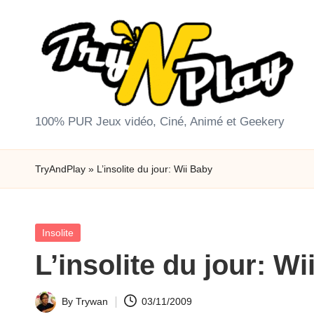
Skip
to
content
T
100% PUR Jeux vidéo, Ciné, Animé et Geekery
r
TryAndPlay
»
L’insolite du jour: Wii Baby
y
A
Posted
Insolite
n
in
L’insolite du jour: W
d
P
By
Trywan
03/11/2009
Posted