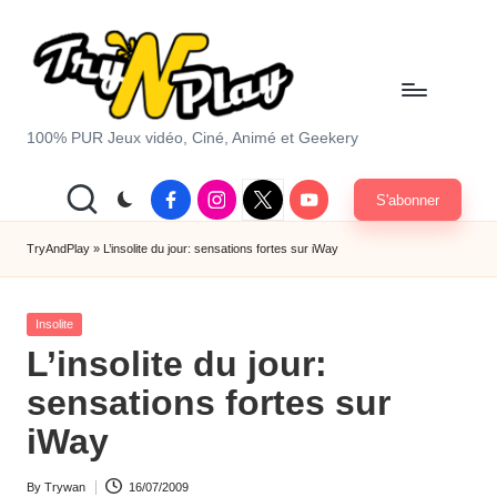
Skip
to
content
T
100% PUR Jeux vidéo, Ciné, Animé et Geekery
r
Facebook
Instagram
X
Youtube
S'abonner
y
|
Twitter
A
TryAndPlay
»
L’insolite du jour: sensations fortes sur iWay
n
Posted
d
Insolite
in
L’insolite du jour:
P
sensations fortes sur
la
iWay
y.
c
By
Trywan
16/07/2009
Posted