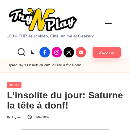
Skip
to
content
T
100% PUR Jeux vidéo, Ciné, Animé et Geekery
r
Facebook
Instagram
X
Youtube
S'abonner
y
|
Twitter
A
TryAndPlay
»
L’insolite du jour: Saturne la tête à donf!
n
Posted
d
Insolite
in
L’insolite du jour: Saturne
P
la tête à donf!
la
y.
By
Trywan
07/09/2009
Posted
c
by