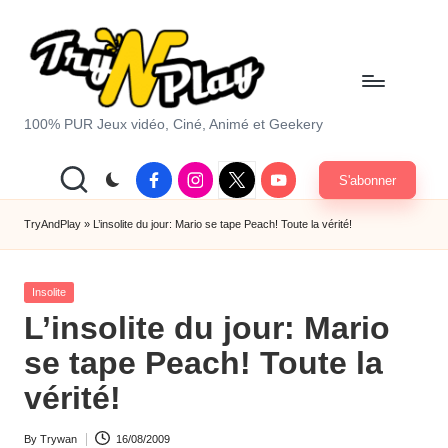
Skip
to
content
T
100% PUR Jeux vidéo, Ciné, Animé et Geekery
r
Facebook
Instagram
X
Youtube
S'abonner
y
|
Twitter
A
TryAndPlay
»
L’insolite du jour: Mario se tape Peach! Toute la vérité!
n
Posted
d
Insolite
in
L’insolite du jour: Mario
P
se tape Peach! Toute la
la
vérité!
y.
c
By
Trywan
16/08/2009
Posted