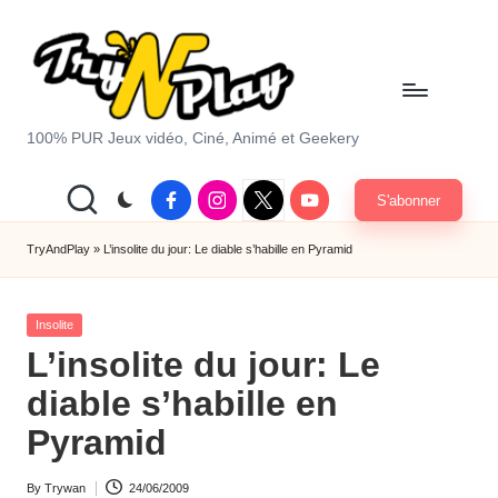
Skip
to
content
T
100% PUR Jeux vidéo, Ciné, Animé et Geekery
r
Facebook
Instagram
X
Youtube
S'abonner
y
|
Twitter
A
TryAndPlay
»
L’insolite du jour: Le diable s’habille en Pyramid
n
Posted
d
Insolite
in
L’insolite du jour: Le
P
diable s’habille en
la
Pyramid
y.
c
By
Trywan
24/06/2009
Posted